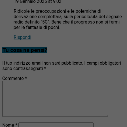
19 Gennaio 2025 at 9:02
Ridicole le preoccupazioni e le polemiche di
derivazione complottara, sulla pericolosità del segnale
radio definito “5G”. Bene che il progresso non si fermi
per le fantasie di pochi.
Rispondi
Tu cosa ne pensi?
Il tuo indirizzo email non sarà pubblicato.
I campi obbligatori
sono contrassegnati
*
Commento
*
Nome
*