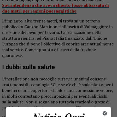
Sovrintendenza che aveva chiesto fosse abbassata di
due metri per ragioni paesaggistiche
.
L’impianto, alto trenta metri, si trova su un terreno
pubblico in Canton Martinone, all’uscita di Valmaggiore in
direzione del bivio per Lovario. La realizzazione della
struttura rientra nel Piano Italia finanziato dall’Unione
Europea che si pone l’obiettivo di coprire aree attualmente
mal servite. Come appunto è il caso della frazione
quaronese.
I dubbi sulla salute
L’installazione non raccoglie tuttavia unanimi consensi,
trattandosi di tecnologia 5G, e se c’è chi è soddisfatto per i
benefici di una copertura stabile e una connessione veloce,
in molti contestano preoccupazioni per eventuali rischi
sulla salute. Non si segnalano tuttavia reazioni o prese di
posizioni contro l’antenna, se non un diffuso malumore.