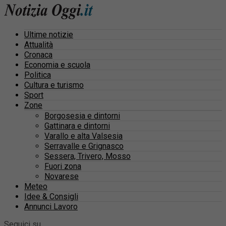
Ultime notizie
Attualità
Cronaca
Economia e scuola
Politica
Cultura e turismo
Sport
Zone
Borgosesia e dintorni
Gattinara e dintorni
Varallo e alta Valsesia
Serravalle e Grignasco
Sessera, Trivero, Mosso
Fuori zona
Novarese
Meteo
Idee & Consigli
Annunci Lavoro
Seguici su