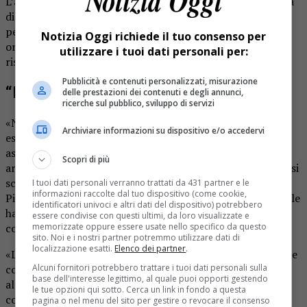
L’antenna è comunque lontana dall’abitato: in linea d’aria
dista circa duecento metri dalla casa più vicina). Proprio
per approfondire l’argomento, a suo tempo era stato
Notizia Oggi richiede il tuo consenso per
organizzato un incontro a Quarona con un esperto per
utilizzare i tuoi dati personali per:
rispondere agli interrogativi e ai dubbi dei cittadini.
Pubblicità e contenuti personalizzati, misurazione
“Noi ci affidiamo agli esperti”
delle prestazioni dei contenuti e degli annunci,
ricerche sul pubblico, sviluppo di servizi
«Non tutti ovviamente saranno contenti, ma credo
Archiviare informazioni su dispositivo e/o accedervi
esistano tante posizioni preconcette che non vogliono
ascoltare le rassicurazioni che in più occasioni sono
Scopri di più
arrivate da persone esperte e qualificate, suffragate da basi
scientifiche – è il commento del sindaco Francesco
I tuoi dati personali verranno trattati da 431 partner e le
informazioni raccolte dal tuo dispositivo (come cookie,
Pietrasanta -. Anche l’Agenzia per la protezione ambientale
identificatori univoci e altri dati del dispositivo) potrebbero
ha dato il parere positivo, e questo non può che
essere condivise con questi ultimi, da loro visualizzate e
memorizzate oppure essere usate nello specifico da questo
confortarci.
sito. Noi e i nostri partner potremmo utilizzare dati di
localizzazione esatti.
Elenco dei partner
.
«La mia amministrazione, valutata la garanzie per la salute
Alcuni fornitori potrebbero trattare i tuoi dati personali sulla
con gli enti preposti, è dunque più che favorevole
base dell'interesse legittimo, al quale puoi opporti gestendo
all’innovazione tecnologica e quindi allo sviluppo che ne
le tue opzioni qui sotto. Cerca un link in fondo a questa
consegue. Le moderne tecnologie diventano sempre più
pagina o nel menu del sito per gestire o revocare il consenso