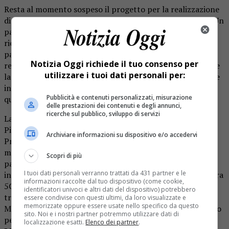
Resta al momento sospeso il progetto per la realizzazione
di una antenna per telefonia mobile e 5G a Valmaggiore. Un
parere negativo espresso in ambito regionale, con una
richiesta di revisione dell’impianto per ragioni
paesaggistiche, è stato contestato dalle società
Notizia Oggi richiede il tuo consenso per
realizzatrici, e sarà ora la Sovrintendenza a dover dirimere
utilizzare i tuoi dati personali per:
la questione e definire il futuro dell’antenna. A Quarona, e
in particolare nella frazione, ora si attende di conoscere
Pubblicità e contenuti personalizzati, misurazione
quale sarà la decisione.
delle prestazioni dei contenuti e degli annunci,
ricerche sul pubblico, sviluppo di servizi
La realizzazione della struttura nella frazione rientra nel
Piano Italia finanziato dall’Unione Europea (con fondi
Archiviare informazioni su dispositivo e/o accedervi
Pnrr) che si pone l’obiettivo di coprire aree attualmente
mal servite e che sono a basso interesse di mercato da
Scopri di più
parte delle compagnie, che non prevederebbero quindi
I tuoi dati personali verranno trattati da 431 partner e le
investimenti specifici. L’obiettivo è garantire una copertura
informazioni raccolte dal tuo dispositivo (come cookie,
5G ad altissima velocità entro il 2026. L’antenna (alta
identificatori univoci e altri dati del dispositivo) potrebbero
trenta metri) sorgerà su un terreno pubblico in Canton
essere condivise con questi ultimi, da loro visualizzate e
memorizzate oppure essere usate nello specifico da questo
Martinone, dall’uscita di Valmaggiore in direzione del bivio
sito. Noi e i nostri partner potremmo utilizzare dati di
per Lovario.
localizzazione esatti.
Elenco dei partner
.