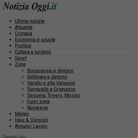
Ultime notizie
Attualità
Cronaca
Economia e scuola
Politica
Cultura e turismo
Sport
Zone
Borgosesia e dintorni
Gattinara e dintorni
Varallo e alta Valsesia
Serravalle e Grignasco
Sessera, Trivero, Mosso
Fuori zona
Novarese
Meteo
Idee & Consigli
Annunci Lavoro
Seguici su