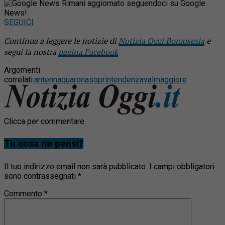
Rimani aggiornato seguendoci su Google
News!
SEGUICI
Continua a leggere le notizie di
Notizia Oggi Borgosesia
e
segui la nostra
pagina Facebook
Argomenti
correlati:
antenna
quarona
soprintendenza
valmaggiore
Clicca per commentare
Tu cosa ne pensi?
Il tuo indirizzo email non sarà pubblicato.
I campi obbligatori
sono contrassegnati
*
Commento
*