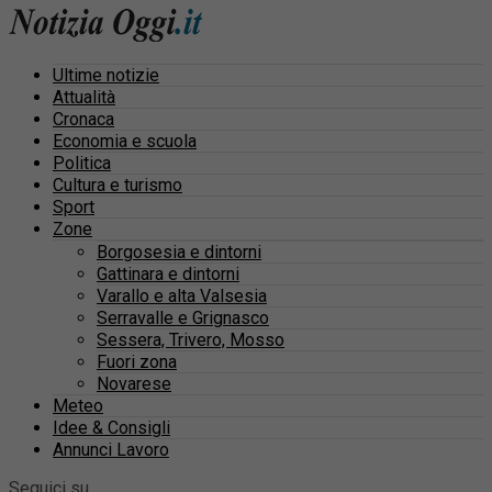
Ultime notizie
Attualità
Cronaca
Economia e scuola
Politica
Cultura e turismo
Sport
Zone
Borgosesia e dintorni
Gattinara e dintorni
Varallo e alta Valsesia
Serravalle e Grignasco
Sessera, Trivero, Mosso
Fuori zona
Novarese
Meteo
Idee & Consigli
Annunci Lavoro
Seguici su