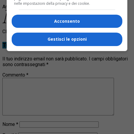
nelle impostazioni della privacy e dei cookie.
Argomenti correlati:
auto
incidente
sfonda barriere
Acconsento
Clicca per commentare
Gestisci le opzioni
Tu cosa ne pensi?
Il tuo indirizzo email non sarà pubblicato.
I campi obbligatori
sono contrassegnati
*
Commento
*
Nome
*