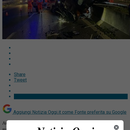
Share
Tweet
Aggiungi Notizia Oggi.it come
Fonte preferita su Google
Auto sfonda le barriere e precipita dal cavalcavia: paura
sulla Milano Meda. Grave incidente ieri sera poco dopo le