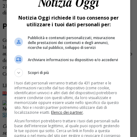
21. Tre persone soccorse. Lo riportano i colleghi
di
settegiorni.it
Notizia Oggi richiede il tuo consenso per
utilizzare i tuoi dati personali per:
Paura sulla Milano Meda
Pubblicità e contenuti personalizzati, misurazione
Grave incidente nella serata di giovedì 19 dicembre, lungo
delle prestazioni dei contenuti e degli annunci,
la Milano Meda. Per cause ancora da accertare, un
ricerche sul pubblico, sviluppo di servizi
automobilista alla guida di una Jaguar ha perso il controllo
del mezzo che ha sfondato le barriere di protezione del
Archiviare informazioni su dispositivo e/o accedervi
cavalcavia che passa sopra la SS35, nel tratto Bollate –
Scopri di più
Cormano Cusano, ed è precipitato lungo la Milano Meda.
I tuoi dati personali verranno trattati da 431 partner e le
LEGGI ANCHE
Grave incidente: studente investito
informazioni raccolte dal tuo dispositivo (come cookie,
mentre attraversava la strada
identificatori univoci e altri dati del dispositivo) potrebbero
essere condivise con questi ultimi, da loro visualizzate e
memorizzate oppure essere usate nello specifico da questo
Rimani aggiornato seguendoci su Google
sito. Noi e i nostri partner potremmo utilizzare dati di
News!
localizzazione esatti.
Elenco dei partner
.
SEGUICI
Alcuni fornitori potrebbero trattare i tuoi dati personali sulla
Continua a leggere le notizie di
Notizia Oggi Borgosesia
e
base dell'interesse legittimo, al quale puoi opporti gestendo
le tue opzioni qui sotto. Cerca un link in fondo a questa
segui la nostra
pagina Facebook
pagina o nel menu del sito per gestire o revocare il consenso