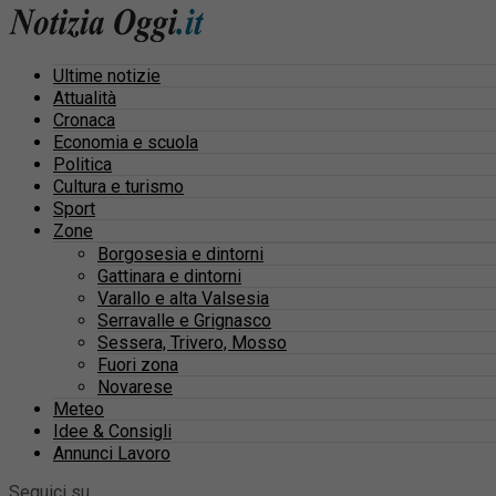
Ultime notizie
Attualità
Cronaca
Economia e scuola
Politica
Cultura e turismo
Sport
Zone
Borgosesia e dintorni
Gattinara e dintorni
Varallo e alta Valsesia
Serravalle e Grignasco
Sessera, Trivero, Mosso
Fuori zona
Novarese
Meteo
Idee & Consigli
Annunci Lavoro
Seguici su