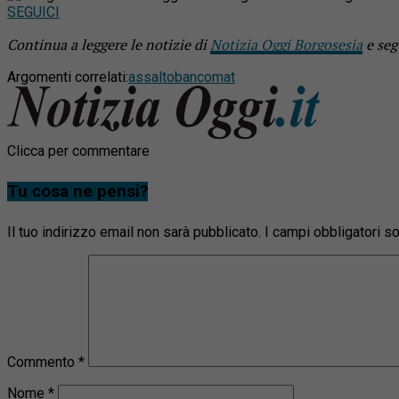
SEGUICI
Continua a leggere le notizie di
Notizia Oggi Borgosesia
e seg
Argomenti correlati:
assalto
bancomat
Clicca per commentare
Tu cosa ne pensi?
Il tuo indirizzo email non sarà pubblicato.
I campi obbligatori 
Commento
*
Nome
*