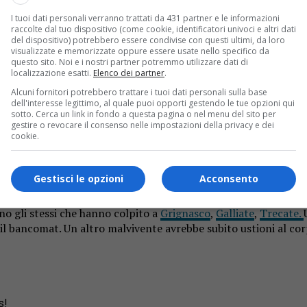
I tuoi dati personali verranno trattati da 431 partner e le informazioni
raccolte dal tuo dispositivo (come cookie, identificatori univoci e altri dati
del dispositivo) potrebbero essere condivise con questi ultimi, da loro
visualizzate e memorizzate oppure essere usate nello specifico da
questo sito. Noi e i nostri partner potremmo utilizzare dati di
localizzazione esatti.
Elenco dei partner
.
Alcuni fornitori potrebbero trattare i tuoi dati personali sulla base
dell'interesse legittimo, al quale puoi opporti gestendo le tue opzioni qui
sotto. Cerca un link in fondo a questa pagina o nel menu del sito per
e nel Torinese.
gestire o revocare il consenso nelle impostazioni della privacy e dei
cookie.
Gestisci le opzioni
Acconsento
 E’ stato fatto esplodere un bancomat, il forte boato ha svegli
state rinvenute accanto al bancomat delle tracce di sangue. Sull
ano gli stessi che hanno colpito a
Grignasco
,
Galliate
,
Trecate.
il bancomat. Un altro malvivente avrebbe subito ustioni al corpo
s!