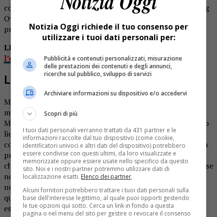
condotta in un primo momento al bar del piazzale, il Wing
Over, per disinfettare la ferita. Poi la famiglia è andata al
Notizia Oggi richiede il tuo consenso per
pronto soccorso dell’ospedale di Ponderano.
utilizzare i tuoi dati personali per:
LEGGI ANCHE:
Spaventato da una vipera,
l’escursionista finisce giù per una scarpata
Pubblicità e contenuti personalizzati, misurazione
delle prestazioni dei contenuti e degli annunci,
ricerche sul pubblico, sviluppo di servizi
Le condizioni si aggravano
Archiviare informazioni su dispositivo e/o accedervi
Ma a Ponderano l’aggravarsi della situazione ha spinto i
medici ad intubarla e trasportarla d’urgenza al Regina
Scopri di più
Margherita di Torino. Qui le condizioni della bambina sono
I tuoi dati personali verranno trattati da 431 partner e le
lievemente migliorate: non è in coma, è cosciente e le sue
informazioni raccolte dal tuo dispositivo (come cookie,
condizioni si sono stabilizzate. Per lei rimane comunque la
identificatori univoci e altri dati del dispositivo) potrebbero
essere condivise con questi ultimi, da loro visualizzate e
prognosi riservata. In effetti, nonostante la cattiva fama
memorizzate oppure essere usate nello specifico da questo
che le circonda, le vipere non mordono quasi mai l’uomo, se
sito. Noi e i nostri partner potremmo utilizzare dati di
non quando si sentono minacciate: alla vista di persone
localizzazione esatti.
Elenco dei partner
.
normalmente fuggono e si nascondono. Purtroppo però
Alcuni fornitori potrebbero trattare i tuoi dati personali sulla
qualche volta capita di pestarle, e allora la reazione può
base dell'interesse legittimo, al quale puoi opporti gestendo
le tue opzioni qui sotto. Cerca un link in fondo a questa
essere effettivamente un morso.
pagina o nel menu del sito per gestire o revocare il consenso