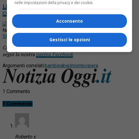
nelle impostazioni della privacy e dei cookie.
LEGGI NOTIZIA OGGI DA CASA: IL TUO GIORNALE
COMPLETO IN VERSIONE DIGITALE
Acconsento
Rimani aggiornato seguendoci su Google
News!
SEGUICI
Gestisci le opzioni
Continua a leggere le notizie di
Notizia Oggi Borgosesia
e
segui la nostra
pagina Facebook
Argomenti correlati:
bambina
bielmonte
vipera
1 Commento
1 Commento
Roberto x