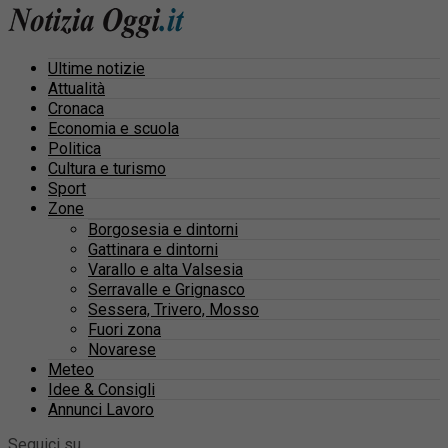
Ultime notizie
Attualità
Cronaca
Economia e scuola
Politica
Cultura e turismo
Sport
Zone
Borgosesia e dintorni
Gattinara e dintorni
Varallo e alta Valsesia
Serravalle e Grignasco
Sessera, Trivero, Mosso
Fuori zona
Novarese
Meteo
Idee & Consigli
Annunci Lavoro
Seguici su