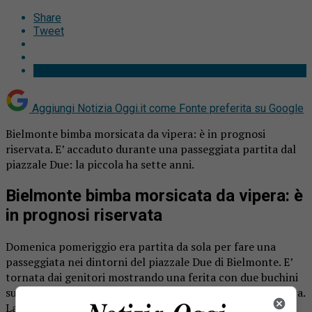
Share
Tweet
Aggiungi Notizia Oggi.it come
Fonte preferita su Google
Bielmonte bimba morsicata da vipera: è in prognosi
riservata. E’ accaduto durante una passeggiata partita dal
piazzale Due: la piccola ha sette anni.
Bielmonte bimba morsicata da vipera: è
in prognosi riservata
Domenica pomeriggio era partita da sola per fare una
passeggiata nei dintorni del piazzale Due di Bielmonte. E’
tornata dai genitori mostrando una ferita con due buchini
sul braccio. Il classico segno che lascia il morso della vipera.
La bambina di sette anni, residente nel Vercellese, è stata