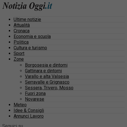
Ultime notizie
Attualità
Cronaca
Economia e scuola
Politica
Cultura e turismo
Sport
Zone
Borgosesia e dintorni
Gattinara e dintorni
Varallo e alta Valsesia
Serravalle e Grignasco
Sessera, Trivero, Mosso
Fuori zona
Novarese
Meteo
Idee & Consigli
Annunci Lavoro
Seguici su