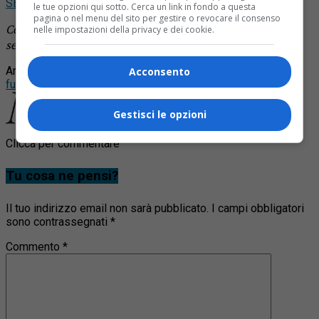
SEGUICI
le tue opzioni qui sotto. Cerca un link in fondo a questa
pagina o nel menu del sito per gestire o revocare il consenso
Continua a leggere le notizie di
Notizia Oggi Borgosesia
e
nelle impostazioni della privacy e dei cookie.
segui la nostra
pagina Facebook
Argomenti correlati:
canna fumaria
incendio
roasio
vigili del
Acconsento
fuoco
Gestisci le opzioni
Clicca per commentare
Tu cosa ne pensi?
Il tuo indirizzo email non sarà pubblicato.
I campi obbligatori
sono contrassegnati
*
Commento
*