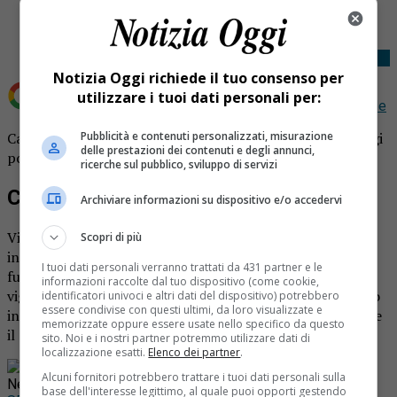
Tweet
Notizia Oggi richiede il tuo consenso per
utilizzare i tuoi dati personali per:
Aggiungi Notizia Oggi.it come
Fonte preferita su Google
Pubblicità e contenuti personalizzati, misurazione
Canna fumaria prende fuoco: intervento dei pompieri oggi
delle prestazioni dei contenuti e degli annunci,
pomeriggio a Roasio.
ricerche sul pubblico, sviluppo di servizi
Canna fumaria a fuoco
Archiviare informazioni su dispositivo e/o accedervi
Vigili del fuoco in azione nel pomeriggio di oggi. A Roasio,
Scopri di più
in via Cavour, si è sviluppato un incendio dalla canna
I tuoi dati personali verranno trattati da 431 partner e le
fumaria di una casa. Sono intervenute diverse squadre di
informazioni raccolte dal tuo dispositivo (come cookie,
vigili del fuoco, provenienti da Varallo e da Cossato. Il loro
identificatori univoci e altri dati del dispositivo) potrebbero
essere condivise con questi ultimi, da loro visualizzate e
intervento ha permesso nell’arco di qualche ora di domare
memorizzate oppure essere usate nello specifico da questo
il rogo e mettere in sicurezza la casa.
sito. Noi e i nostri partner potremmo utilizzare dati di
localizzazione esatti.
Elenco dei partner
.
Rimani aggiornato seguendoci su Google
Alcuni fornitori potrebbero trattare i tuoi dati personali sulla
News!
base dell'interesse legittimo, al quale puoi opporti gestendo