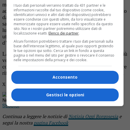
mentre era ancora intento ad aprirsi un varco per
I tuoi dati personali verranno trattati da 431 partner e le
informazioni raccolte dal tuo dispositivo (come cookie,
accedere nell’abitazione del vicino, armato di un coltello
identificatori univoci e altri dati del dispositivo) potrebbero
da cucina con una lama di 16 centimetri sporco di
essere condivise con questi ultimi, da loro visualizzate e
sangue ed in evidente stato di ebbrezza. Trovata sul
memorizzate oppure essere usate nello specifico da questo
sito. Noi e i nostri partner potremmo utilizzare dati di
luogo un’ascia di 12 centimetri di taglio, quella
localizzazione esatti.
Elenco dei partner
.
utilizzata poco prima per tentare di abbattere la porta
Alcuni fornitori potrebbero trattare i tuoi dati personali sulla
d’ingresso del vicino.
base dell'interesse legittimo, al quale puoi opporti gestendo
le tue opzioni qui sotto. Cerca un link in fondo a questa
La lite era iniziata a cena, e il padre aveva già colpito più
pagina o nel menu del sito per gestire o revocare il consenso
volte il braccio e la mano sinistra della figlia con un
nelle impostazioni della privacy e dei cookie.
coltello da cucina, prima che la donna riuscisse a trovare
rifugio dal vicino. L’uomo è finito in carcere a Vercelli.
Acconsento
X
Gestisci le opzioni
Rimani aggiornato seguendoci su Google
News!
SEGUICI
Continua a leggere le notizie di
Notizia Oggi Borgosesia
e
segui la nostra
pagina Facebook