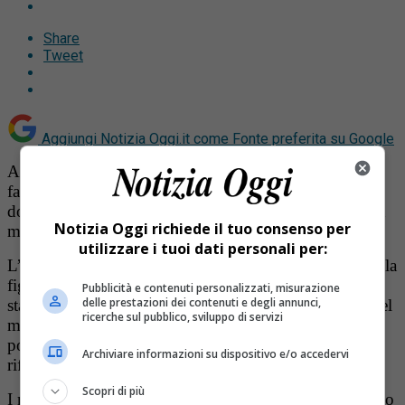
Share
Tweet
Aggiungi Notizia Oggi.it come
Fonte preferita su Google
Arrestato a 75 anni con accuse di
maltrattamenti in
famiglia, lesioni aggravate, tentata violazione di
domicilio aggravata e resistenza a pubblico ufficiale
.
In
Notizia Oggi richiede il tuo consenso per
manette è finito ieri sera un uomo di Arborio.
utilizzare i tuoi dati personali per:
L’allarme ai carabinierui è artrivato intorno alle 22: era la
figlia 40enne dell’uomo che chiedeva aiuto
perché era
Pubblicità e contenuti personalizzati, misurazione
delle prestazioni dei contenuti e degli annunci,
stata ferita con un coltello dal padre, che proprio in quel
ricerche sul pubblico, sviluppo di servizi
momento stava tentando di sfondare con un’ascia la
porta d’ingresso del vicino di casa, ove la figlia si era
Archiviare informazioni su dispositivo e/o accedervi
rifugiata per sottrarsi alle sue ire.
Scopri di più
I militari sono intervuti disarmando e bloccando l’uomo