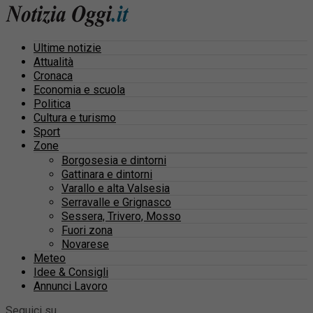
Ultime notizie
Attualità
Cronaca
Economia e scuola
Politica
Cultura e turismo
Sport
Zone
Borgosesia e dintorni
Gattinara e dintorni
Varallo e alta Valsesia
Serravalle e Grignasco
Sessera, Trivero, Mosso
Fuori zona
Novarese
Meteo
Idee & Consigli
Annunci Lavoro
Seguici su