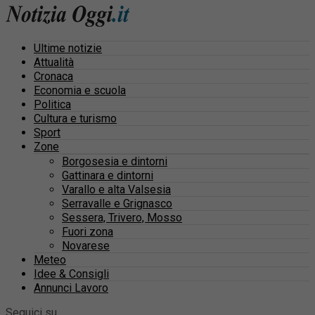
Ultime notizie
Attualità
Cronaca
Economia e scuola
Politica
Cultura e turismo
Sport
Zone
Borgosesia e dintorni
Gattinara e dintorni
Varallo e alta Valsesia
Serravalle e Grignasco
Sessera, Trivero, Mosso
Fuori zona
Novarese
Meteo
Idee & Consigli
Annunci Lavoro
Seguici su