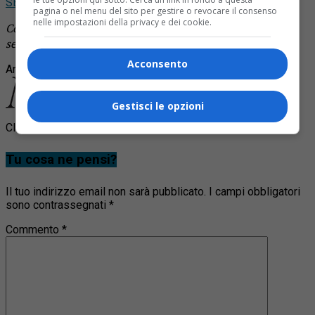
SEGUICI
pagina o nel menu del sito per gestire o revocare il consenso
nelle impostazioni della privacy e dei cookie.
Continua a leggere le notizie di
Notizia Oggi Borgosesia
e
segui la nostra
pagina Facebook
Acconsento
Argomenti correlati:
dispersi
escursionisti
ritrovati
Gestisci le opzioni
Clicca per commentare
Tu cosa ne pensi?
Il tuo indirizzo email non sarà pubblicato.
I campi obbligatori
sono contrassegnati
*
Commento
*