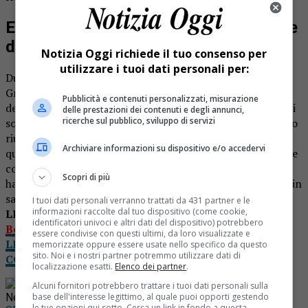
Escursionisti dispersi: ritrovati di notte
dopo lunghe ricerche
Notizia Oggi richiede il tuo consenso per
utilizzare i tuoi dati personali per:
Due escursionisti svizzeri di 35 anni si erano persi in Val
Grande l’altro giorno durante un’escursione nella zona
Pubblicità e contenuti personalizzati, misurazione
della Colma di Belmello. I due per fortuna, una volta che si
delle prestazioni dei contenuti e degli annunci,
ricerche sul pubblico, sviluppo di servizi
sono resi conti di essere completamente fuori strada, sono
riusciti a chiamare i soccorsi. Erano però ormai le 20, e
Archiviare informazioni su dispositivo e/o accedervi
quindi buio fitto. Nonostante siano riusciti a comunicare le
coordinate della loro posizione, gli uomini del soccorso
Scopri di più
hanno impiegato un paio di ore per individuarli e portarli in
salvo.
I tuoi dati personali verranno trattati da 431 partner e le
informazioni raccolte dal tuo dispositivo (come cookie,
LEGGI ANCHE:
Escursionisti dispersi a Piode e
identificatori univoci e altri dati del dispositivo) potrebbero
Boccioleto: interviene l’elicottero
essere condivise con questi ultimi, da loro visualizzate e
LEGGI NOTIZIA OGGI DA CASA: IL TUO GIORNALE
memorizzate oppure essere usate nello specifico da questo
sito. Noi e i nostri partner potremmo utilizzare dati di
COMPLETO IN VERSIONE DIGITALE
localizzazione esatti.
Elenco dei partner
.
Rimani aggiornato seguendoci su Google
Alcuni fornitori potrebbero trattare i tuoi dati personali sulla
base dell'interesse legittimo, al quale puoi opporti gestendo
News!
le tue opzioni qui sotto. Cerca un link in fondo a questa