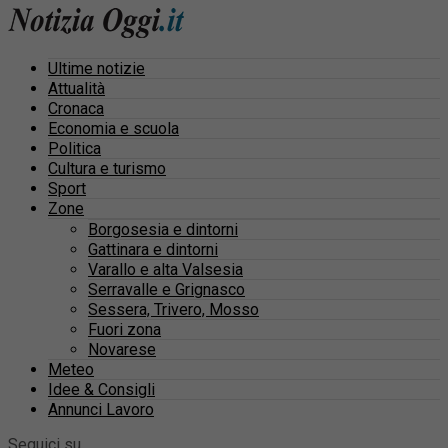
Ultime notizie
Attualità
Cronaca
Economia e scuola
Politica
Cultura e turismo
Sport
Zone
Borgosesia e dintorni
Gattinara e dintorni
Varallo e alta Valsesia
Serravalle e Grignasco
Sessera, Trivero, Mosso
Fuori zona
Novarese
Meteo
Idee & Consigli
Annunci Lavoro
Seguici su