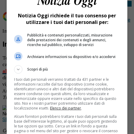
Notizia Oggi richiede il tuo consenso per
Aggiungi Notizia Oggi.it come
Fonte preferita su Google
utilizzare i tuoi dati personali per:
Incendio a Borgosesia: una persona morta carbonizzata.
Pubblicità e contenuti personalizzati, misurazione
delle prestazioni dei contenuti e degli annunci,
Incendio a Borgosesia
ricerche sul pubblico, sviluppo di servizi
Archiviare informazioni su dispositivo e/o accedervi
Terribile notizia a Borgosesia. Una persona è morta
carbonizzata questa mattina
nell’incendio del suo
Scopri di più
alloggio a Borgosesia in via Libertà
. Le fiamme erano
divampate di prima mattina, sul posto sono intervenuti i
I tuoi dati personali verranno trattati da 431 partner e le
vigili del fuoco di Varallo, oltre agli operatori del 118.
informazioni raccolte dal tuo dispositivo (come cookie,
identificatori univoci e altri dati del dispositivo) potrebbero
Ancora da chiarire la dinamica.
essere condivise con questi ultimi, da loro visualizzate e
Tutti i particolari domani su Notizia Oggi
memorizzate oppure essere usate nello specifico da questo
sito. Noi e i nostri partner potremmo utilizzare dati di
Rimani aggiornato seguendoci su Google
localizzazione esatti.
Elenco dei partner
.
News!
Alcuni fornitori potrebbero trattare i tuoi dati personali sulla
SEGUICI
base dell'interesse legittimo, al quale puoi opporti gestendo
le tue opzioni qui sotto. Cerca un link in fondo a questa
Continua a leggere le notizie di
Notizia Oggi Borgosesia
e
pagina o nel menu del sito per gestire o revocare il consenso