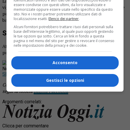
La vicenda è accaduta a Cureggio sulla provinciale 142. I
identificatori univoci e altri dati del dispositivo) potrebbero
essere condivise con questi ultimi, da loro visualizzate e
vigili del fuoco sono intervenuti sul posto con il 118. Sei le
memorizzate oppure essere usate nello specifico da questo
persone coinvolte nello scontro: quattro adulti e due
sito. Noi e i nostri partner potremmo utilizzare dati di
localizzazione esatti.
Elenco dei partner
.
bambini.
Alcuni fornitori potrebbero trattare i tuoi dati personali sulla
Soccorsi
base dell'interesse legittimo, al quale puoi opporti gestendo
le tue opzioni qui sotto. Cerca un link in fondo a questa
pagina o nel menu del sito per gestire o revocare il consenso
Attorno alle 21 veniva ripristinata la normale viabilità. In
nelle impostazioni della privacy e dei cookie.
posto anche due pattuglie di carabinieri.
Acconsento
Rimani aggiornato seguendoci su Google
News!
SEGUICI
Gestisci le opzioni
Continua a leggere le notizie di
Notizia Oggi Borgosesia
e
segui la nostra
pagina Facebook
Argomenti correlati:
Clicca per commentare