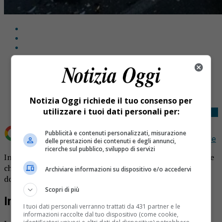
Share
Tweet
Notizia Oggi richiede il tuo consenso per
utilizzare i tuoi dati personali per:
Pubblicità e contenuti personalizzati, misurazione
Aggiungi Notizia Oggi.it come
Fonte preferita su Google
delle prestazioni dei contenuti e degli annunci,
ricerche sul pubblico, sviluppo di servizi
Incidente stradale: due auto coinvolte. Sono sei le persone
che sono rimaste ferite nell’incidente accaduto ieri,
Archiviare informazioni su dispositivo e/o accedervi
domenica 3 ottobre a Cureggio.
Scopri di più
Incidente stradale
I tuoi dati personali verranno trattati da 431 partner e le
informazioni raccolte dal tuo dispositivo (come cookie,