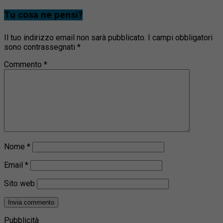
Tu cosa ne pensi?
Il tuo indirizzo email non sarà pubblicato.
I campi obbligatori
sono contrassegnati
*
Commento
*
Nome
*
Email
*
Sito web
Pubblicità