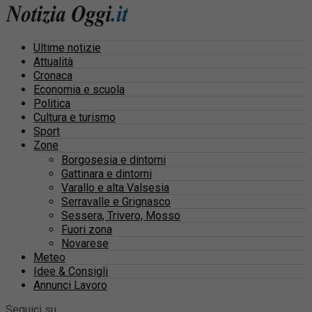
Ultime notizie
Attualità
Cronaca
Economia e scuola
Politica
Cultura e turismo
Sport
Zone
Borgosesia e dintorni
Gattinara e dintorni
Varallo e alta Valsesia
Serravalle e Grignasco
Sessera, Trivero, Mosso
Fuori zona
Novarese
Meteo
Idee & Consigli
Annunci Lavoro
Seguici su