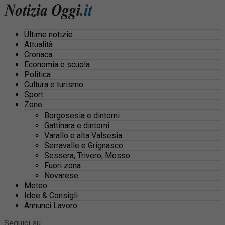
Ultime notizie
Attualità
Cronaca
Economia e scuola
Politica
Cultura e turismo
Sport
Zone
Borgosesia e dintorni
Gattinara e dintorni
Varallo e alta Valsesia
Serravalle e Grignasco
Sessera, Trivero, Mosso
Fuori zona
Novarese
Meteo
Idee & Consigli
Annunci Lavoro
Seguici su