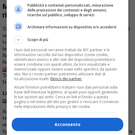
Muore folgorato 46enne: cercava di
Pubblicità e contenuti personalizzati, misurazione
delle prestazioni dei contenuti e degli annunci,
riparare una pompa di irrigazione
ricerche sul pubblico, sviluppo di servizi
Archiviare informazioni su dispositivo e/o accedervi
Tragedia nell’Alessandrino: un 46enne stava innaffiando il
suo campo quando la pompa idraulica che pescava nel
Scopri di più
torrente Erro si è inceppata. A quel punto l’uomo è sceso
in acqua nel tentativo di ripristinare il buon
I tuoi dati personali verranno trattati da 431 partner e le
funzionamento ma toccando il motore, è rimasto
informazioni raccolte dal tuo dispositivo (come cookie,
identificatori univoci e altri dati del dispositivo) potrebbero
folgorato.
Lo riportano i colleghi del
essere condivise con questi ultimi, da loro visualizzate e
giornaledialessandria.it.
Bledar Hysa abitava ad Acqui
memorizzate oppure essere usate nello specifico da questo
sito. Noi e i nostri partner potremmo utilizzare dati di
Terme, ma aveva una seconda casa a Malvicino, in località
localizzazione esatti.
Elenco dei partner
.
Isola Buona, zona dove è avvenuta la tragedia.
Alcuni fornitori potrebbero trattare i tuoi dati personali sulla
base dell'interesse legittimo, al quale puoi opporti gestendo
LEGGI ANCHE:
Muore folgorato mentre cambia la
le tue opzioni qui sotto. Cerca un link in fondo a questa
macchina del caffè in un bar
pagina o nel menu del sito per gestire o revocare il consenso
nelle impostazioni della privacy e dei cookie.
Sul posto sono intervenuti i medici del 118 che hanno
tentato di rianimarlo, operazione durata più di quaranta
minuti, ma ogni tentativo è risultato vano, i tecnici dello
Acconsento
Spresal oltre ai carabinieri di Acqui per stabilire la dinamica