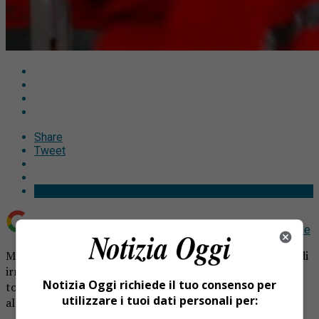
Share
Tweet
Aggiungi Notizia Oggi.it come
Fonte preferita su Google
Muore folgorato 46enne: cercava di riparare una pompa di
irrigazione. La macchina si è fermata, lui è sceso nel
Notizia Oggi richiede il tuo consenso per
torrente e ha toccato il motore, rimanendone ucciso
utilizzare i tuoi dati personali per:
all’istante.