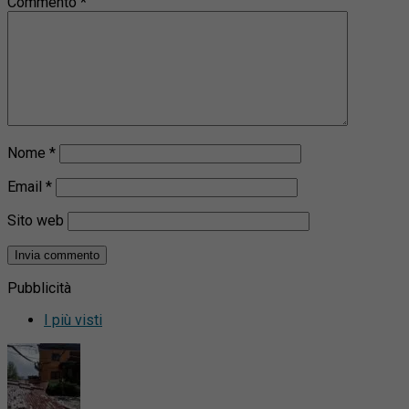
Commento
*
Nome
*
Email
*
Sito web
Pubblicità
I più visti