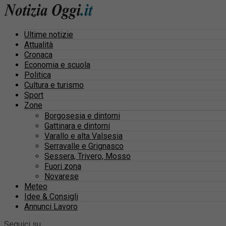
Ultime notizie
Attualità
Cronaca
Economia e scuola
Politica
Cultura e turismo
Sport
Zone
Borgosesia e dintorni
Gattinara e dintorni
Varallo e alta Valsesia
Serravalle e Grignasco
Sessera, Trivero, Mosso
Fuori zona
Novarese
Meteo
Idee & Consigli
Annunci Lavoro
Seguici su