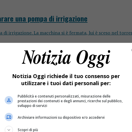
rare una pompa di irrigazione
i irrigazione. La macchina si è fermata, lui è sceso nel torre
Notizia Oggi richiede il tuo consenso per
utilizzare i tuoi dati personali per:
Pubblicità e contenuti personalizzati, misurazione delle
prestazioni dei contenuti e degli annunci, ricerche sul pubblico,
ra il dramma è in Valsessera
sviluppo di servizi
Archiviare informazioni su dispositivo e/o accedervi
Scopri di più