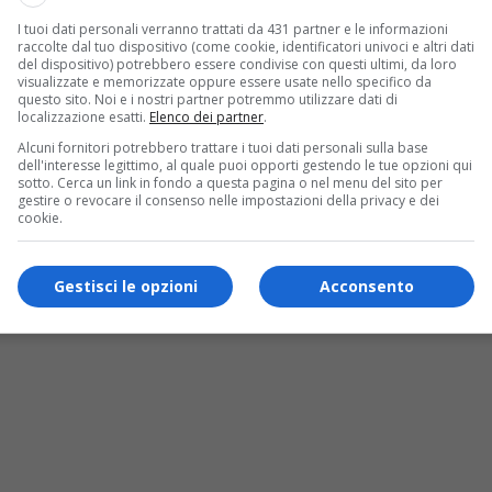
I tuoi dati personali verranno trattati da 431 partner e le informazioni
raccolte dal tuo dispositivo (come cookie, identificatori univoci e altri dati
del dispositivo) potrebbero essere condivise con questi ultimi, da loro
visualizzate e memorizzate oppure essere usate nello specifico da
intervento scongiura conseguenze più gravi. F
questo sito. Noi e i nostri partner potremmo utilizzare dati di
localizzazione esatti.
Elenco dei partner
.
Alcuni fornitori potrebbero trattare i tuoi dati personali sulla base
dell'interesse legittimo, al quale puoi opporti gestendo le tue opzioni qui
sotto. Cerca un link in fondo a questa pagina o nel menu del sito per
gestire o revocare il consenso nelle impostazioni della privacy e dei
cookie.
Gestisci le opzioni
Acconsento
ccontano duemila anni di città