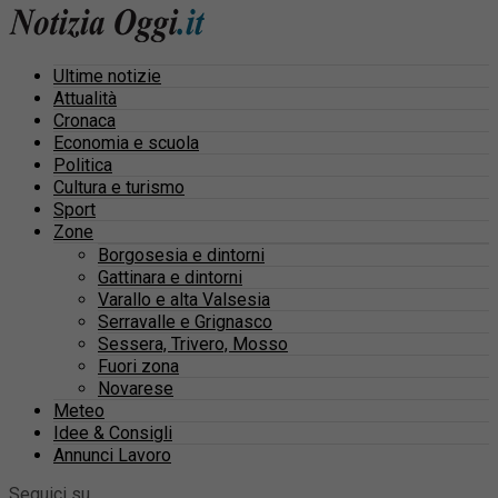
Ultime notizie
Attualità
Cronaca
Economia e scuola
Politica
Cultura e turismo
Sport
Zone
Borgosesia e dintorni
Gattinara e dintorni
Varallo e alta Valsesia
Serravalle e Grignasco
Sessera, Trivero, Mosso
Fuori zona
Novarese
Meteo
Idee & Consigli
Annunci Lavoro
Seguici su