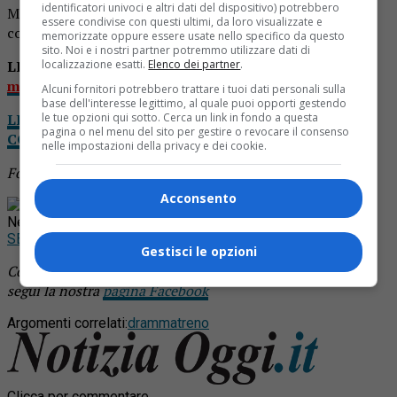
identificatori univoci e altri dati del dispositivo) potrebbero
Mondovì. Il traffico ferroviario è stato interrotto per
essere condivise con questi ultimi, da loro visualizzate e
consentire le operezioni di salvataggio.
memorizzate oppure essere usate nello specifico da questo
sito. Noi e i nostri partner potremmo utilizzare dati di
localizzazione esatti.
Elenco dei partner
.
LEGGI ANCHE
Suicida sotto il treno: è un 45enne
milanese
Alcuni fornitori potrebbero trattare i tuoi dati personali sulla
base dell'interesse legittimo, al quale puoi opporti gestendo
le tue opzioni qui sotto. Cerca un link in fondo a questa
LEGGI NOTIZIA OGGI DA CASA: IL TUO GIORNALE
pagina o nel menu del sito per gestire o revocare il consenso
COMPLETO IN VERSIONE DIGITALE
nelle impostazioni della privacy e dei cookie.
Foto d’archivio
Acconsento
Rimani aggiornato seguendoci su Google
News!
SEGUICI
Gestisci le opzioni
Continua a leggere le notizie di
Notizia Oggi Borgosesia
e
segui la nostra
pagina Facebook
Argomenti correlati:
dramma
treno
Clicca per commentare