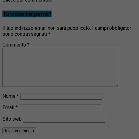
Tu cosa ne pensi?
Il tuo indirizzo email non sarà pubblicato.
I campi obbligatori
sono contrassegnati
*
Commento
*
Nome
*
Email
*
Sito web