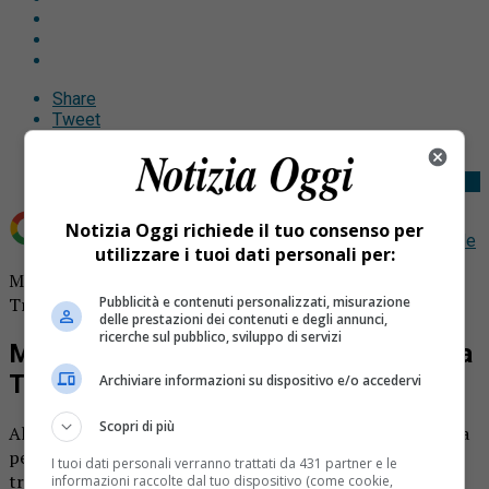
Share
Tweet
Notizia Oggi richiede il tuo consenso per
Aggiungi Notizia Oggi.it come
Fonte preferita su Google
utilizzare i tuoi dati personali per:
Muore travolto dal treno: dramma sulla Torino-Savona.
Pubblicità e contenuti personalizzati, misurazione
Tragedia nella mattina di oggi, giovedì 24 settembre.
delle prestazioni dei contenuti e degli annunci,
ricerche sul pubblico, sviluppo di servizi
Muore travolto dal treno: dramma sulla
Torino-Savona
Archiviare informazioni su dispositivo e/o accedervi
Scopri di più
All’arrivo dei soccorsi non c’era già più nulla da fare per la
persona che nella mattina di oggi è stata investita da un
I tuoi dati personali verranno trattati da 431 partner e le
treno sulla Torino-Savona nel tratto tra Magliano e
informazioni raccolte dal tuo dispositivo (come cookie,