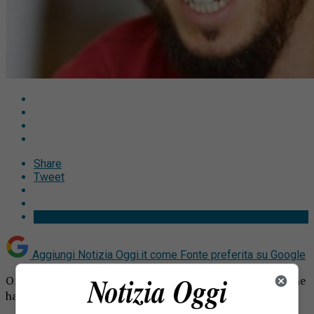
Share
Tweet
Aggiungi Notizia Oggi.it come
Fonte preferita su Google
Omicidio Leo: si fa largo una nuova ipotesi sul movente che
ha spinto l’assassino 27enne a uccidere il giovane.