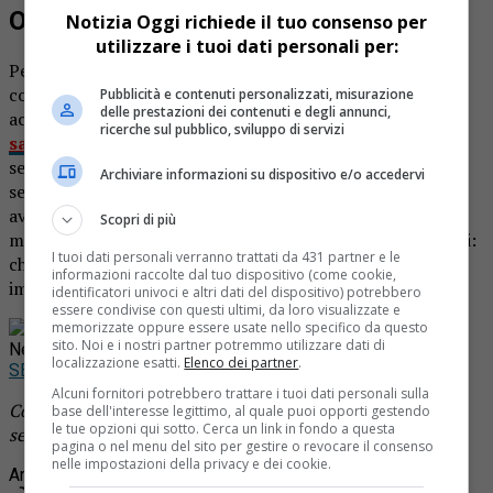
Omicidio Leo il movente
Notizia Oggi richiede il tuo consenso per
utilizzare i tuoi dati personali per:
Perché Said Mechaquat
ha ucciso Stefano Leo
? Dopo la
confessione spontanea, il 27enne ha dichiarato di avere
Pubblicità e contenuti personalizzati, misurazione
delle prestazioni dei contenuti e degli annunci,
accoltellato il 34enne originario di Varallo perché
gli
ricerche sul pubblico, sviluppo di servizi
sarebbe apparso “felice”
. Una versione che però ha
sempre destato
qualche dubbio fra gli inquirenti
. In un
Archiviare informazioni su dispositivo e/o accedervi
secondo momento, è stato ipotizzato che Mechaquat
avesse scambiato Leo per il nuovo compagno della ex
Scopri di più
moglie. Ora,
La Nuova Periferia
riporta una terza ipotesi:
I tuoi dati personali verranno trattati da 431 partner e le
che l’uomo abbia ucciso in quella zona proprio per
informazioni raccolte dal tuo dispositivo (come cookie,
impaurire la sua ex.
identificatori univoci e altri dati del dispositivo) potrebbero
essere condivise con questi ultimi, da loro visualizzate e
Rimani aggiornato seguendoci su Google
memorizzate oppure essere usate nello specifico da questo
sito. Noi e i nostri partner potremmo utilizzare dati di
News!
localizzazione esatti.
Elenco dei partner
.
SEGUICI
Alcuni fornitori potrebbero trattare i tuoi dati personali sulla
Continua a leggere le notizie di
Notizia Oggi Borgosesia
e
base dell'interesse legittimo, al quale puoi opporti gestendo
le tue opzioni qui sotto. Cerca un link in fondo a questa
segui la nostra
pagina Facebook
pagina o nel menu del sito per gestire o revocare il consenso
nelle impostazioni della privacy e dei cookie.
Argomenti correlati:
ex compagna
leo
omicidio
stefano leo