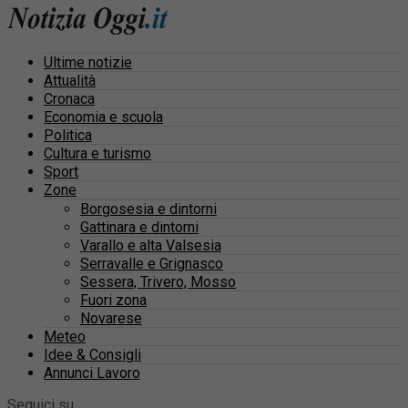
Ultime notizie
Attualità
Cronaca
Economia e scuola
Politica
Cultura e turismo
Sport
Zone
Borgosesia e dintorni
Gattinara e dintorni
Varallo e alta Valsesia
Serravalle e Grignasco
Sessera, Trivero, Mosso
Fuori zona
Novarese
Meteo
Idee & Consigli
Annunci Lavoro
Seguici su