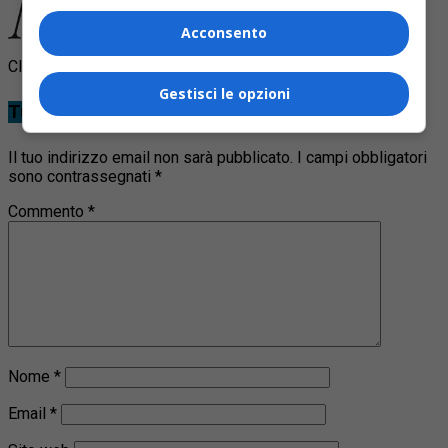
Acconsento
Clicca per commentare
Gestisci le opzioni
Tu cosa ne pensi?
Il tuo indirizzo email non sarà pubblicato.
I campi obbligatori
sono contrassegnati
*
Commento
*
Nome
*
Email
*