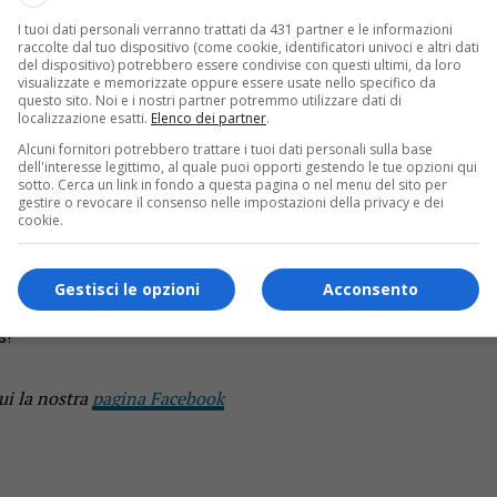
a mattina di oggi, domenica 16 giugno a Novara.
I tuoi dati personali verranno trattati da 431 partner e le informazioni
raccolte dal tuo dispositivo (come cookie, identificatori univoci e altri dati
ia
del dispositivo) potrebbero essere condivise con questi ultimi, da loro
visualizzate e memorizzate oppure essere usate nello specifico da
questo sito. Noi e i nostri partner potremmo utilizzare dati di
i strada. Secondo quanto si apprende il veicolo ha sfondato il gu
localizzazione esatti.
Elenco dei partner
.
Alcuni fornitori potrebbero trattare i tuoi dati personali sulla base
dell'interesse legittimo, al quale puoi opporti gestendo le tue opzioni qui
aia
sotto. Cerca un link in fondo a questa pagina o nel menu del sito per
gestire o revocare il consenso nelle impostazioni della privacy e dei
oteca. Pare che non abbiano riportato gravi conseguenze. Sul po
cookie.
Gestisci le opzioni
Acconsento
s!
ui la nostra
pagina Facebook