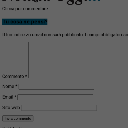
Clicca per commentare
Tu cosa ne pensi?
Il tuo indirizzo email non sarà pubblicato.
I campi obbligatori 
Commento
*
Nome
*
Email
*
Sito web