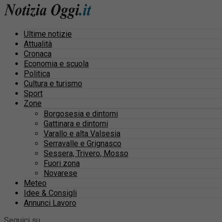
Ultime notizie
Attualità
Cronaca
Economia e scuola
Politica
Cultura e turismo
Sport
Zone
Borgosesia e dintorni
Gattinara e dintorni
Varallo e alta Valsesia
Serravalle e Grignasco
Sessera, Trivero, Mosso
Fuori zona
Novarese
Meteo
Idee & Consigli
Annunci Lavoro
Seguici su