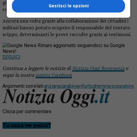
giornata si erano presentati nell’abitazione del ragazzo
Gestisci le opzioni
contestandogli il reato.
Ancora una volta grazie alla collaborazione dei cittadini i
militari hanno potuto scoprire il responsabile del tentato
scippo, determinanti le prove raccolte grazie ai testimoni.
Rimani aggiornato seguendoci su Google
News!
SEGUICI
Continua a leggere le notizie di
Notizia Oggi Borgosesia
e
segui la nostra
pagina Facebook
Argomenti correlati:
anziana
carabinieri
furto
ghemme
scippatore
Clicca per commentare
Tu cosa ne pensi?