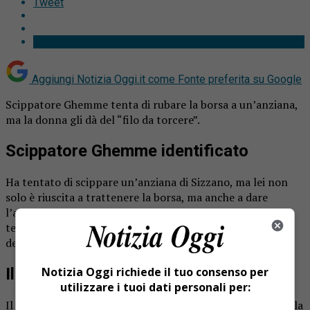
Tweet
Aggiungi Notizia Oggi.it come
Fonte preferita su Google
Scippatore Ghemme tenta di rubare la borsa a un’anziana,
ma la donna gli dà del “filo da torcere”.
Scippatore Ghemme identificato
Ha tentato di scippare un’anziana di Sizzano, ma lei non
solo è riuscita a trattenere la borsa, ma anche a dare
l’allarme. Grazie alle sue indicazioni e a quelle di alcuni
testimoni i carabinieri di Ghemme sono riusciti a
denunciare il malfattore, è un giovane residente in zona.
Il responsabile
Notizia Oggi richiede il tuo consenso per
utilizzare i tuoi dati personali per:
Il fatto risale allo scorso 8 giugno quando i carabinieri della