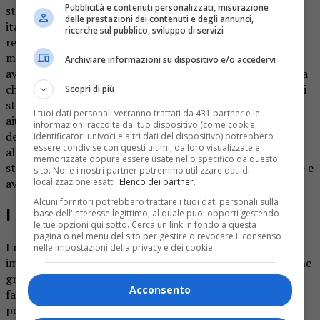
Pubblicità e contenuti personalizzati, misurazione
stazione di Ghemme hanno denunciato un ventenne
delle prestazioni dei contenuti e degli annunci,
italiano con precedenti già alle spalle. Secondo l’accusa è
ricerche sul pubblico, sviluppo di servizi
responsabile di un tentato scippo avvenuto quella stessa
mattinata a Sizzano, in via Gallarini. L’uomo, infatti, si era
Archiviare informazioni su dispositivo e/o accedervi
avvicinato a bordo di una bicicletta ad una signora anziana
che stava passeggiando per quella strada, aveva tentato di
Scopri di più
strapparle di dosso la borsetta. La reazione della vittima,
I tuoi dati personali verranno trattati da 431 partner e le
aiutata subito da alcuni passanti, aveva fatto tuttavia
informazioni raccolte dal tuo dispositivo (come cookie,
desistere il malfattore che successivamente si era quindi
identificatori univoci e altri dati del dispositivo) potrebbero
essere condivise con questi ultimi, da loro visualizzate e
allontanato. La donna sentendo tirare aveva tenuto ben
memorizzate oppure essere usate nello specifico da questo
stretta a sè la borsetta, non si era fatta di certo intimidire e
sito. Noi e i nostri partner potremmo utilizzare dati di
aveva dato l’allarme.
localizzazione esatti.
Elenco dei partner
.
Alcuni fornitori potrebbero trattare i tuoi dati personali sulla
I Carabinieri
base dell'interesse legittimo, al quale puoi opporti gestendo
le tue opzioni qui sotto. Cerca un link in fondo a questa
pagina o nel menu del sito per gestire o revocare il consenso
I militari della stazione di Ghemme, dopo aver avviato
nelle impostazioni della privacy e dei cookie.
immediatamente le indagini, riuscivano a ricostruire, anche
grazie alle testimonianze dei presenti al momento del
Acconsento
fatto, la dinamica di quanto avvenuto. Ci avevano messo
poco a scoprire chi era il borseggiatore, così quella stessa