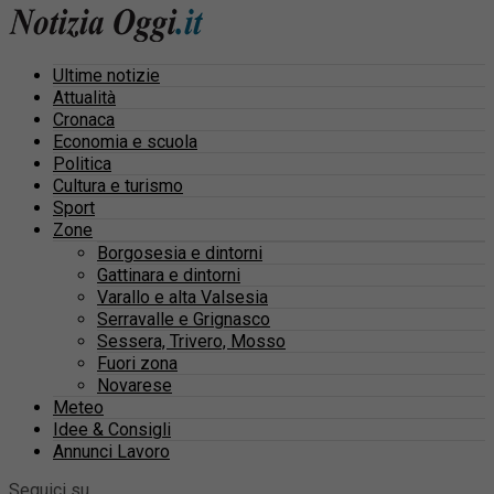
Ultime notizie
Attualità
Cronaca
Economia e scuola
Politica
Cultura e turismo
Sport
Zone
Borgosesia e dintorni
Gattinara e dintorni
Varallo e alta Valsesia
Serravalle e Grignasco
Sessera, Trivero, Mosso
Fuori zona
Novarese
Meteo
Idee & Consigli
Annunci Lavoro
Seguici su