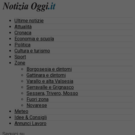
Ultime notizie
Attualità
Cronaca
Economia e scuola
Politica
Cultura e turismo
Sport
Zone
Borgosesia e dintorni
Gattinara e dintorni
Varallo e alta Valsesia
Serravalle e Grignasco
Sessera, Trivero, Mosso
Fuori zona
Novarese
Meteo
Idee & Consigli
Annunci Lavoro
Seguici su