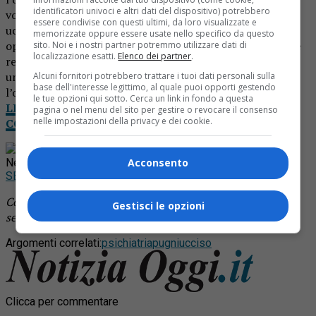
identificatori univoci e altri dati del dispositivo) potrebbero
volpianese. E’ stato arrestato dai carabinieri. Dopo aver
essere condivise con questi ultimi, da loro visualizzate e
ucciso la vittima ha atteso l’arrivo dei militari senza
memorizzate oppure essere usate nello specifico da questo
opporre resistenza all’arresto e confessando subito le sue
sito. Noi e i nostri partner potremmo utilizzare dati di
localizzazione esatti.
Elenco dei partner
.
responsabilità. E’ probabile che alla base del delitto ci sia
una banale discussione, poi degenerata, tra la vittima e
Alcuni fornitori potrebbero trattare i tuoi dati personali sulla
base dell'interesse legittimo, al quale puoi opporti gestendo
l’omicida.
le tue opzioni qui sotto. Cerca un link in fondo a questa
LEGGI NOTIZIA OGGI DA CASA: IL TUO GIORNALE
pagina o nel menu del sito per gestire o revocare il consenso
nelle impostazioni della privacy e dei cookie.
COMPLETO IN VERSIONE DIGITALE
Rimani aggiornato seguendoci su Google
News!
Acconsento
SEGUICI
Continua a leggere le notizie di
Notizia Oggi Borgosesia
e
Gestisci le opzioni
segui la nostra
pagina Facebook
Argomenti correlati:
psichiatria
pugni
ucciso
Clicca per commentare