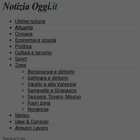
Ultime notizie
Attualità
Cronaca
Economia e scuola
Politica
Cultura e turismo
Sport
Zone
Borgosesia e dintorni
Gattinara e dintorni
Varallo e alta Valsesia
Serravalle e Grignasco
Sessera, Trivero, Mosso
Fuori zona
Novarese
Meteo
Idee & Consigli
Annunci Lavoro
Seguici su