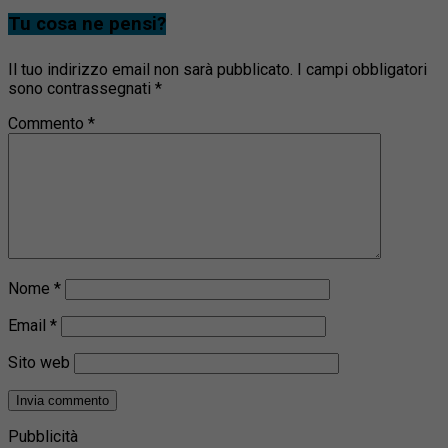
Tu cosa ne pensi?
Il tuo indirizzo email non sarà pubblicato.
I campi obbligatori
sono contrassegnati
*
Commento
*
Nome
*
Email
*
Sito web
Pubblicità