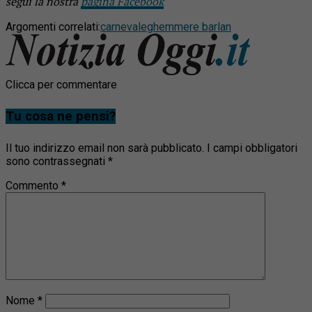
segui la nostra
pagina Facebook
Argomenti correlati:
carnevale
ghemme
re barlan
Clicca per commentare
Tu cosa ne pensi?
Il tuo indirizzo email non sarà pubblicato.
I campi obbligatori
sono contrassegnati
*
Commento
*
Nome
*