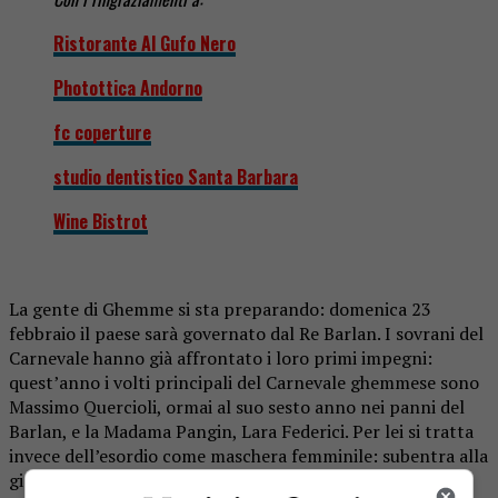
Ristorante Al Gufo Nero
Photottica Andorno
fc coperture
studio dentistico Santa Barbara
Wine Bistrot
La gente di Ghemme si sta preparando: domenica 23
febbraio il paese sarà governato dal Re Barlan. I sovrani del
Carnevale hanno già affrontato i loro primi impegni:
quest’anno i volti principali del Carnevale ghemmese sono
Massimo Quercioli, ormai al suo sesto anno nei panni del
Barlan, e la Madama Pangin, Lara Federici. Per lei si tratta
invece dell’esordio come maschera femminile: subentra alla
giovane Grazia Russo, eletta nel 2016.