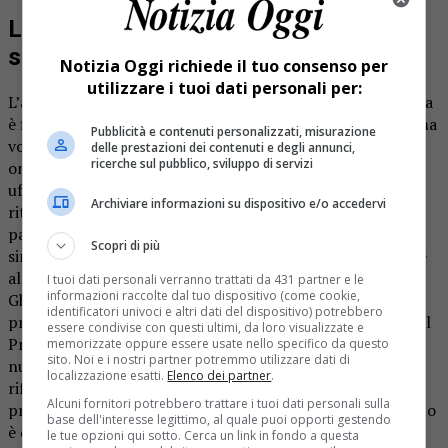
L’arrivo dei regnanti dopo la visita alle
scuole
Notizia Oggi richiede il tuo consenso per
utilizzare i tuoi dati personali per:
L’arrivo del re e della sua consorte dalla lontana Patagonia
è fissato per domenica 23 febbraio. Giovedì 20, per la prima
Pubblicità e contenuti personalizzati, misurazione
volta, il monarca si presenterà nelle scuole, portando un
delle prestazioni dei contenuti e degli annunci,
ricerche sul pubblico, sviluppo di servizi
omaggio ai bambini e invitandoli ad assistere all’arrivo
ufficiale della maschera. Domenica 23, alle 9,45 ci sarà il
Archiviare informazioni su dispositivo e/o accedervi
ritrovo in piazza Antonelli, di fronte alla chiesa
parrocchiale, per poi sfilare fino al municipio. Qui, il
Scopri di più
sindaco Davide Temporelli dovrà cedere la guida del paese
alla maschera, consegnando nelle sue mani le chiavi di
I tuoi dati personali verranno trattati da 431 partner e le
informazioni raccolte dal tuo dispositivo (come cookie,
Ghemme. In seguito, il Barlan, la Madama e il loro seguito
identificatori univoci e altri dati del dispositivo) potrebbero
presenzieranno alla messa delle 10,30, per poi spostarsi al
essere condivise con questi ultimi, da loro visualizzate e
Primavera Cafè per un aperitivo. Il corteo sfilerà quindi
memorizzate oppure essere usate nello specifico da questo
sito. Noi e i nostri partner potremmo utilizzare dati di
nuovamente lungo le vie del paese, per poi andare a
localizzazione esatti.
Elenco dei partner
.
rifocillarsi al ristorante “Gufo nero”. Per partecipare al
Alcuni fornitori potrebbero trattare i tuoi dati personali sulla
pranzo occorre prenotare al numero 348 8557082. Il costo
base dell'interesse legittimo, al quale puoi opporti gestendo
è di 15 euro.
le tue opzioni qui sotto. Cerca un link in fondo a questa