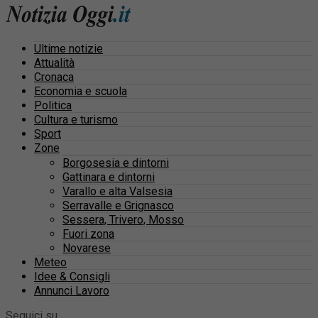
Ultime notizie
Attualità
Cronaca
Economia e scuola
Politica
Cultura e turismo
Sport
Zone
Borgosesia e dintorni
Gattinara e dintorni
Varallo e alta Valsesia
Serravalle e Grignasco
Sessera, Trivero, Mosso
Fuori zona
Novarese
Meteo
Idee & Consigli
Annunci Lavoro
Seguici su