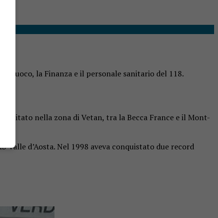
del fuoco, la Finanza e il personale sanitario del 118.
 precipitato nella zona di Vetan, tra la Becca France e il Mont-
lub Valle d’Aosta. Nel 1998 aveva conquistato due record