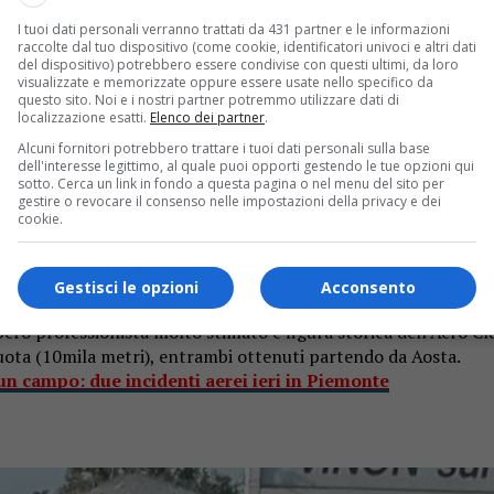
I tuoi dati personali verranno trattati da 431 partner e le informazioni
raccolte dal tuo dispositivo (come cookie, identificatori univoci e altri dati
del dispositivo) potrebbero essere condivise con questi ultimi, da loro
visualizzate e memorizzate oppure essere usate nello specifico da
questo sito. Noi e i nostri partner potremmo utilizzare dati di
localizzazione esatti.
Elenco dei partner
.
Alcuni fornitori potrebbero trattare i tuoi dati personali sulla base
no intervenuti i tecnici del Soccorso alpino valdostano, i vigili 
dell'interesse legittimo, al quale puoi opporti gestendo le tue opzioni qui
sotto. Cerca un link in fondo a questa pagina o nel menu del sito per
gestire o revocare il consenso nelle impostazioni della privacy e dei
 pilota
cookie.
, sabato 5 luglio, nei cieli sopra la Valle d’Aosta. Un aliante è
Gestisci le opzioni
Acconsento
o, 80 anni, è deceduto sul colpo. Lo riporta
Aosta Sera
.
ibero professionista molto stimato e figura storica dell’Aero C
 quota (10mila metri), entrambi ottenuti partendo da Aosta.
un campo: due incidenti aerei ieri in Piemonte