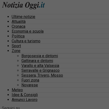
Ultime notizie
Attualità
Cronaca
Economia e scuola
Politica
Cultura e turismo
Sport
Zone
Borgosesia e dintorni
Gattinara e dintorni
Varallo e alta Valsesia
Serravalle e Grignasco
Sessera, Trivero, Mosso
Fuori zona
Novarese
Meteo
Idee & Consigli
Annunci Lavoro
Seguici su