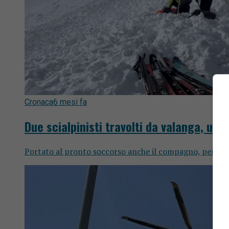
Cronaca
6 mesi fa
Due scialpinisti travolti da valanga, uno
Portato al pronto soccorso anche il compagno, per lui