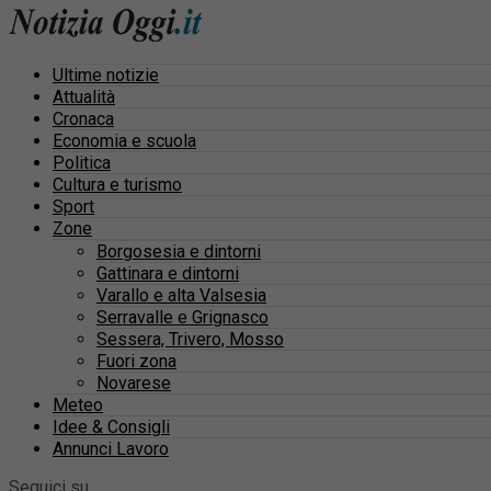
Ultime notizie
Attualità
Cronaca
Economia e scuola
Politica
Cultura e turismo
Sport
Zone
Borgosesia e dintorni
Gattinara e dintorni
Varallo e alta Valsesia
Serravalle e Grignasco
Sessera, Trivero, Mosso
Fuori zona
Novarese
Meteo
Idee & Consigli
Annunci Lavoro
Seguici su