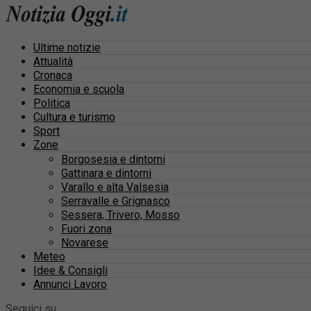
Ultime notizie
Attualità
Cronaca
Economia e scuola
Politica
Cultura e turismo
Sport
Zone
Borgosesia e dintorni
Gattinara e dintorni
Varallo e alta Valsesia
Serravalle e Grignasco
Sessera, Trivero, Mosso
Fuori zona
Novarese
Meteo
Idee & Consigli
Annunci Lavoro
Seguici su