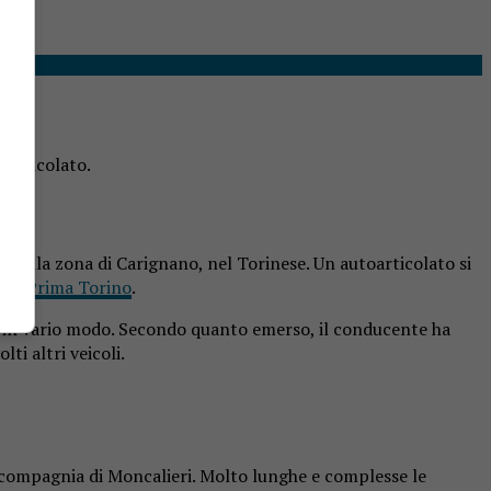
oarticolato.
e, nella zona di Carignano, nel Torinese. Un autoarticolato si
i di
Prima Torino
.
iti in vario modo. Secondo quanto emerso, il conducente ha
ti altri veicoli.
a compagnia di Moncalieri. Molto lunghe e complesse le