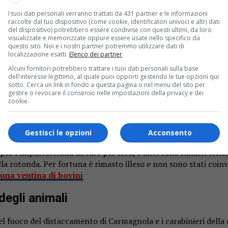
I tuoi dati personali verranno trattati da 431 partner e le informazioni
raccolte dal tuo dispositivo (come cookie, identificatori univoci e altri dati
del dispositivo) potrebbero essere condivise con questi ultimi, da loro
visualizzate e memorizzate oppure essere usate nello specifico da
questo sito. Noi e i nostri partner potremmo utilizzare dati di
localizzazione esatti.
Elenco dei partner
.
Alcuni fornitori potrebbero trattare i tuoi dati personali sulla base
Morti nell’incidente 28 dei 60 animali che viaggiavano sull’aut
dell'interesse legittimo, al quale puoi opporti gestendo le tue opzioni qui
sotto. Cerca un link in fondo a questa pagina o nel menu del sito per
gestire o revocare il consenso nelle impostazioni della privacy e dei
a, strage di maiali
cookie.
nte. Strage di maiali nella giornata di ieri, lunedì 11 novembr
oviciale 20 in direzione di Carmagnola. Lo riportano i collegh
Gestisci le opzioni
Acconsento
 per l’impatto. Nulla da fare per loro, e altri sono rimasti fer
 rotonda. Per fortuna è rimasto illeso e non sono stati coinvol
 una ventina di bovini
degli animali
 del fuoco del distaccamento di Carmagnola e i carabinieri dell