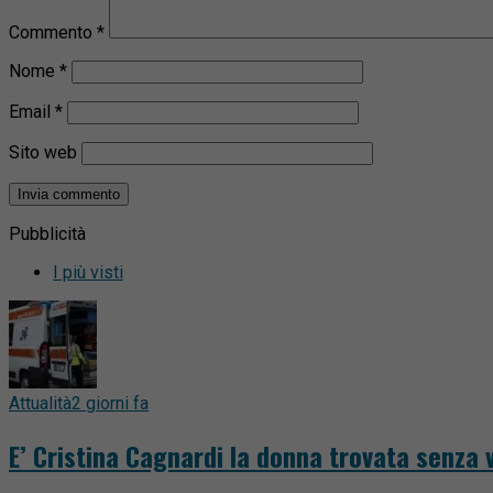
Commento
*
Nome
*
Email
*
Sito web
Pubblicità
I più visti
Attualità
2 giorni fa
E’ Cristina Cagnardi la donna trovata senza v