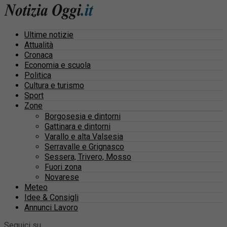
Ultime notizie
Attualità
Cronaca
Economia e scuola
Politica
Cultura e turismo
Sport
Zone
Borgosesia e dintorni
Gattinara e dintorni
Varallo e alta Valsesia
Serravalle e Grignasco
Sessera, Trivero, Mosso
Fuori zona
Novarese
Meteo
Idee & Consigli
Annunci Lavoro
Seguici su