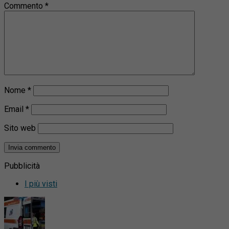
Commento
*
Nome
*
Email
*
Sito web
Pubblicità
I più visti