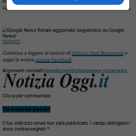
benedizione e accompagnare al camposanto il figlio
Giuseppe. L’uomo ora riposta nel cimitero urbano di Biella.
Rimani aggiornato seguendoci su Google
News!
SEGUICI
Continua a leggere le notizie di
Notizia Oggi Borgosesia
e
segui la nostra
pagina Facebook
Argomenti correlati:
benedizione
Biella
giuseppe piras
madre
Clicca per commentare
Tu cosa ne pensi?
Il tuo indirizzo email non sarà pubblicato.
I campi obbligatori
sono contrassegnati
*