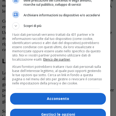
delle prestazioni dei contenuti e degli annunci,
ricerche sul pubblico, sviluppo di servizi
un figlio erano deceduti nel giro di poche ore, lui a 45 anni,
lei a 68.
Archiviare informazioni su dispositivo e/o accedervi
Come riportano i colleghi di
Prima Biella
, Giuseppe Piras
Scopri di più
era stato trovato ormai senza vita nel suo alloggio.
Un’amica che ospitava lo aveva trovato esanime nel letto e
I tuoi dati personali verranno trattati da 431 partner e le
aveva chiamato il 118: inutile ogni tentativo di farlo
informazioni raccolte dal tuo dispositivo (come cookie,
identificatori univoci e altri dati del dispositivo) potrebbero
riprendere. Il magistrato aveva ordinato l’autopsia per
essere condivise con questi ultimi, da loro visualizzate e
capire le cause del decesso.
memorizzate oppure essere usate nello specifico da questo
sito. Noi e i nostri partner potremmo utilizzare dati di
localizzazione esatti.
Elenco dei partner
.
La morte della madre
Alcuni fornitori potrebbero trattare i tuoi dati personali sulla
base dell'interesse legittimo, al quale puoi opporti gestendo
La madre di lui, Angela Maria Oggianu, era ricoverata
le tue opzioni qui sotto. Cerca un link in fondo a questa
all’ospedale di Ponderano, e la sua situazione era ormai
pagina o nel menu del sito per gestire o revocare il consenso
nelle impostazioni della privacy e dei cookie.
gravissima. Il caso ha voluto che cessasse di vivere proprio
poche ore dopo che era stato trovato senza vita il figlio. Per
lei nessun mistero, e il funerale era stato celebrato nei
Acconsento
giorni successivi.
Solo mercoledì si è invece potuto dare un’ultima
Gestisci le opzioni