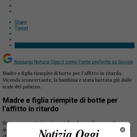
Share
Tweet
Aggiungi Notizia Oggi.it come
Fonte preferita su Google
Madre e figlia riempite di botte per l’affitto in ritardo.
Vicenda sconcertante, la bambina è stata buttata giù dalle
scale del palazzo.
Madre e figlia riempite di botte per
l’affitto in ritardo
Si sono presentati in cinque, il padrone di casa e altre
quattro persone. Pretendevano l’affitto arretrato, oppure
che la donna e la bambina se ne andassero. Al rifiuto