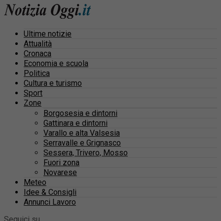
Ultime notizie
Attualità
Cronaca
Economia e scuola
Politica
Cultura e turismo
Sport
Zone
Borgosesia e dintorni
Gattinara e dintorni
Varallo e alta Valsesia
Serravalle e Grignasco
Sessera, Trivero, Mosso
Fuori zona
Novarese
Meteo
Idee & Consigli
Annunci Lavoro
Seguici su