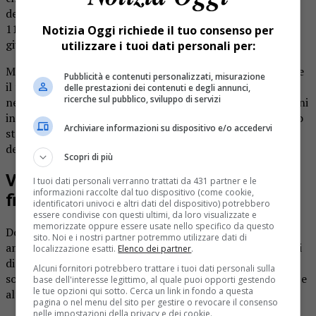
dell’inquilia, l’hanno presa a calci e pugni. E la figlia
11enne, che tentava di difendere la madre, è stata spinta
Notizia Oggi richiede il tuo consenso per
giù dalle scale del palazzo.
utilizzare i tuoi dati personali per:
Momenti di follia l’altro giorno in un edificio di Ivrea, dove
Pubblicità e contenuti personalizzati, misurazione
il titolare di un appartamento ha decisamente esagerato
delle prestazioni dei contenuti e degli annunci,
ricerche sul pubblico, sviluppo di servizi
nel far valere le proprie ragioni nei confronti degli inquilini
in ritardo con i pagamenti. Già nei giorni precedenti erano
Archiviare informazioni su dispositivo e/o accedervi
stati staccati gas e luce, poi è arrivata la richiesta
dell’affitto.
Scopri di più
Valigie e indumenti buttati fuori dalla
I tuoi dati personali verranno trattati da 431 partner e le
informazioni raccolte dal tuo dispositivo (come cookie,
finestra
identificatori univoci e altri dati del dispositivo) potrebbero
essere condivise con questi ultimi, da loro visualizzate e
memorizzate oppure essere usate nello specifico da questo
Dopo aver picchiato la donna, il padrone di casa e i suoi
sito. Noi e i nostri partner potremmo utilizzare dati di
amici hanno iniziato anche a prendere gli effetti personali
localizzazione esatti.
Elenco dei partner
.
di madre e figlia e buttarli fuori dalla finestra. In strada
Alcuni fornitori potrebbero trattare i tuoi dati personali sulla
sono finite valigie, giocattoli, scarpe, materiale scolastico e
base dell'interesse legittimo, al quale puoi opporti gestendo
le tue opzioni qui sotto. Cerca un link in fondo a questa
altro. Tutto finito in strada sotto la pioggia.
pagina o nel menu del sito per gestire o revocare il consenso
nelle impostazioni della privacy e dei cookie.