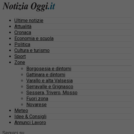
Ultime notizie
Attualità
Cronaca
Economia e scuola
Politica
Cultura e turismo
Sport
Zone
Borgosesia e dintorni
Gattinara e dintorni
Varallo e alta Valsesia
Serravalle e Grignasco
Sessera, Trivero, Mosso
Fuori zona
Novarese
Meteo
Idee & Consigli
Annunci Lavoro
Seguici su