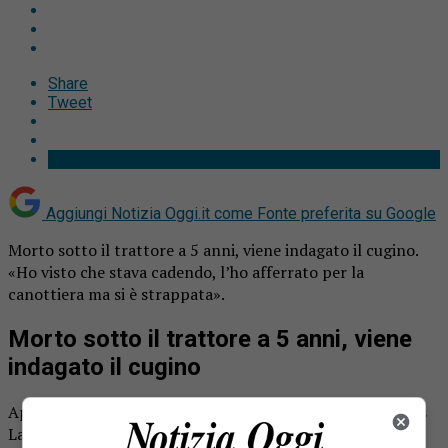
Share
Tweet
Aggiungi Notizia Oggi.it come
Fonte preferita su Google
Morto sotto il trattore a 5 anni, viene indagato il cugino.
«Ho visto che stava cadendo, l’ho afferrato per la
canottiera ma si è strappata».
Morto sotto il trattore a 5 anni, viene
indagato il cugino
Aperto un fascicolo per omicidio colposo a carico di Denis
Lausarot, il cugino 18enne del
piccolo Dylan Lausarot,