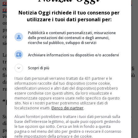
caduto dal trattore e morto schiacciato dalle ruote del
carrello
. La tragedia era accaduta l’altro giorno a Villar
Notizia Oggi richiede il tuo consenso per
Pellice, nel Torinese. Per il momento la procura ha
utilizzare i tuoi dati personali per:
ordinato l’autopsia sul corpo del bimbo morto due giorni
prima di compiere i 5 anni. Con questa indagine, si dovrà
Pubblicità e contenuti personalizzati, misurazione
capire se ci sono state imprudenze e se i sistemi di
delle prestazioni dei contenuti e degli annunci,
sicurezza sul mezzo fossero regolari.
ricerche sul pubblico, sviluppo di servizi
La dinamica dell’episodio è stata delineata: il piccolo si
Archiviare informazioni su dispositivo e/o accedervi
trovava a bordo del mezzo del mezzo agricolo guidato dal
cugino 18enne. Erano al lavoro per spostare alcune balle di
Scopri di più
fieno, quando improvvisamente Dylan sarebbe scivolato giù
I tuoi dati personali verranno trattati da 431 partner e le
dal seggiolino, cadendo a terra e finendo traolto dalle
informazioni raccolte dal tuo dispositivo (come cookie,
ruote del carrello.
identificatori univoci e altri dati del dispositivo) potrebbero
essere condivise con questi ultimi, da loro visualizzate e
memorizzate oppure essere usate nello specifico da questo
“Ho cercato di tenerlo”
sito. Noi e i nostri partner potremmo utilizzare dati di
localizzazione esatti.
Elenco dei partner
.
Subito il cugino che era alla guida del trattore ha spiegato
Alcuni fornitori potrebbero trattare i tuoi dati personali sulla
base dell'interesse legittimo, al quale puoi opporti gestendo
di aver notato improvvisamente che il bambino stava
le tue opzioni qui sotto. Cerca un link in fondo a questa
perdendo l’equilibrio. «Facevo manovra verso destra, ho
pagina o nel menu del sito per gestire o revocare il consenso
visto che stava cadendo lo ho afferrato per la canottiera,
nelle impostazioni della privacy e dei cookie.