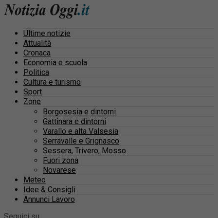
Ultime notizie
Attualità
Cronaca
Economia e scuola
Politica
Cultura e turismo
Sport
Zone
Borgosesia e dintorni
Gattinara e dintorni
Varallo e alta Valsesia
Serravalle e Grignasco
Sessera, Trivero, Mosso
Fuori zona
Novarese
Meteo
Idee & Consigli
Annunci Lavoro
Seguici su