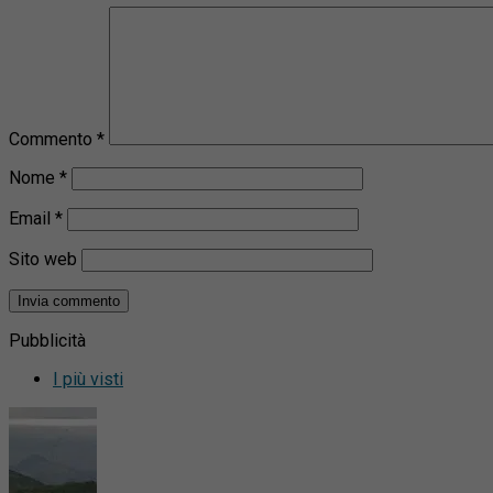
Commento
*
Nome
*
Email
*
Sito web
Pubblicità
I più visti