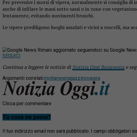
Per prevenire i morsi di vipera, normalmente si consiglia di 
anche di infilare le mani sotto sassi o in zone con vegetazio
lentamente, evitando movimenti bruschi.
Le vipere prediligono luoghi assolati e vicini a ruscelli, ma a
Rimani aggiornato seguendoci su Google New
SEGUICI
Continua a leggere le notizie di
Notizia Oggi Borgosesia
e seg
Argomenti correlati:
mottarone
ragazzino
vipera
Clicca per commentare
Tu cosa ne pensi?
Il tuo indirizzo email non sarà pubblicato.
I campi obbligatori 