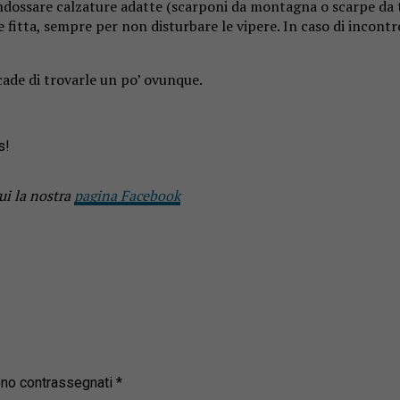
indossare calzature adatte (scarponi da montagna o scarpe da t
ne fitta, sempre per non disturbare le vipere. In caso di incon
ccade di trovarle un po’ ovunque.
s!
ui la nostra
pagina Facebook
sono contrassegnati
*