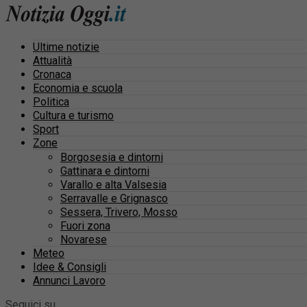
Ultime notizie
Attualità
Cronaca
Economia e scuola
Politica
Cultura e turismo
Sport
Zone
Borgosesia e dintorni
Gattinara e dintorni
Varallo e alta Valsesia
Serravalle e Grignasco
Sessera, Trivero, Mosso
Fuori zona
Novarese
Meteo
Idee & Consigli
Annunci Lavoro
Seguici su