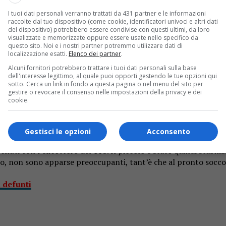
I tuoi dati personali verranno trattati da 431 partner e le informazioni
raccolte dal tuo dispositivo (come cookie, identificatori univoci e altri dati
del dispositivo) potrebbero essere condivise con questi ultimi, da loro
visualizzate e memorizzate oppure essere usate nello specifico da
questo sito. Noi e i nostri partner potremmo utilizzare dati di
localizzazione esatti.
Elenco dei partner
.
Alcuni fornitori potrebbero trattare i tuoi dati personali sulla base
 Intervento dell’elicottero del 118, per fortuna nulla di pre
dell'interesse legittimo, al quale puoi opporti gestendo le tue opzioni qui
sotto. Cerca un link in fondo a questa pagina o nel menu del sito per
gestire o revocare il consenso nelle impostazioni della privacy e dei
i morso da una vipera
cookie.
 sulle pendici del Mottarone. Un bambino di 10 anni è stato m
o dalla vicinanza del ragazzino e ha reagito come prevede il suo
Gestisci le opzioni
Acconsento
uti con l’elicottero del 118. Il piccolo è stato quindi stabili
 non sono apparse preoccupanti, tant’è che al pronto soccor
i defunti