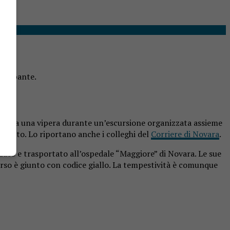
occupante.
orso da una vipera durante un’escursione organizzata assieme
 istinto. Lo riportano anche i colleghi del
Corriere di Novara
.
zzato e trasportato all’ospedale “Maggiore” di Novara. Le sue
so è giunto con codice giallo. La tempestività è comunque