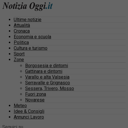
Ultime notizie
Attualità
Cronaca
Economia e scuola
Politica
Cultura e turismo
Sport
Zone
Borgosesia e dintorni
Gattinara e dintorni
Varallo e alta Valsesia
Serravalle e Grignasco
Sessera, Trivero, Mosso
Fuori zona
Novarese
Meteo
Idee & Consigli
Annunci Lavoro
Seguici su