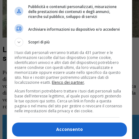
Pubblicità e contenuti personalizzati, misurazione
delle prestazioni dei contenuti e degli annunci,
ricerche sul pubblico, sviluppo di servizi
Archiviare informazioni su dispositivo e/o accedervi
Scopri di più
L’intervento degli operatori del
I tuoi dati personali verranno trattati da 431 partner e le
soccorso
informazioni raccolte dal tuo dispositivo (come cookie,
identificatori univoci e altri dati del dispositivo) potrebbero
essere condivise con questi ultimi, da loro visualizzate e
Poco dopo sono arrivati sul posto i vigili del fuoco del
memorizzate oppure essere usate nello specifico da questo
sito. Noi e i nostri partner potremmo utilizzare dati di
distaccamento di Livorno Ferraris e del distaccamento
localizzazione esatti.
Elenco dei partner
.
volontario di Santhià, oltre a una squadra da Torino munita
Alcuni fornitori potrebbero trattare i tuoi dati personali sulla
di autogru. Davanti a loro una scena impressionante, con la
base dell'interesse legittimo, al quale puoi opporti gestendo
vettura ridotta a un rottame e il furgone che si era
le tue opzioni qui sotto. Cerca un link in fondo a questa
rovesciato su una fiancata.
pagina o nel menu del sito per gestire o revocare il consenso
nelle impostazioni della privacy e dei cookie.
Acconsento