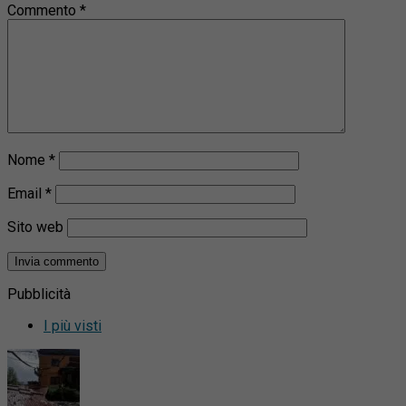
Commento
*
Nome
*
Email
*
Sito web
Pubblicità
I più visti