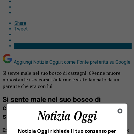
Share
Tweet
Aggiungi Notizia Oggi.it come
Fonte preferita su Google
Si sente male nel suo bosco di castagni: 69enne muore
nonostante i soccorsi. L’allarme è stato lanciato da un
parente che era con lui.
Si sente male nel suo bosco di
castagni: 69enne muore nonostante i
soccorsi
Era uscito con un parente per andare a fare manutenzione
Notizia Oggi richiede il tuo consenso per