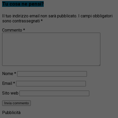
Tu cosa ne pensi?
Il tuo indirizzo email non sarà pubblicato.
I campi obbligatori
sono contrassegnati
*
Commento
*
Nome
*
Email
*
Sito web
Pubblicità