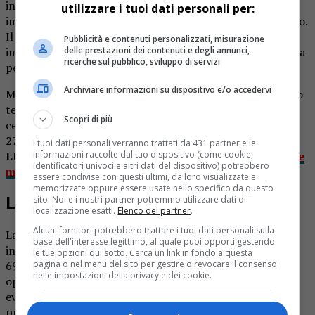
in un bosco di castagni di sua proprietà. Ma
utilizzare i tuoi dati personali per:
improvvisamente si è sentito male e si è accasciato al suolo.
Il parente ha visto che la situazione era grave, e ha
Pubblicità e contenuti personalizzati, misurazione
delle prestazioni dei contenuti e degli annunci,
immediatamente contattato il numero unico di emergenza
ricerche sul pubblico, sviluppo di servizi
per chiamare i soccorsi.
Archiviare informazioni su dispositivo e/o accedervi
Ma non c’è stato nulla da fare. Gli operatori del 118 hanno
tentato lungamente di rianimare l’uomo, ma alla fine ha
Scopri di più
cessato di vivere. E’ accaduto nella giornata di ieri, sabato
27 aprile, in una zona nel territorio di Boves, nel Cuneese.
I tuoi dati personali verranno trattati da 431 partner e le
informazioni raccolte dal tuo dispositivo (come cookie,
LEGGI ANCHE:
Cacciatore 61enne stroncato da malore
identificatori univoci e altri dati del dispositivo) potrebbero
mentre era nel bosco
essere condivise con questi ultimi, da loro visualizzate e
memorizzate oppure essere usate nello specifico da questo
sito. Noi e i nostri partner potremmo utilizzare dati di
L’azione dei soccorritori
localizzazione esatti.
Elenco dei partner
.
Alcuni fornitori potrebbero trattare i tuoi dati personali sulla
La zona dove si era sentito male l’uomo è stata raggiuinta
base dell'interesse legittimo, al quale puoi opporti gestendo
inizialmente da una squadra di terra, che ha trovato il
le tue opzioni qui sotto. Cerca un link in fondo a questa
pagina o nel menu del sito per gestire o revocare il consenso
69enne ormai privo di conoscenza. Intanto la centrale
nelle impostazioni della privacy e dei cookie.
operativa ha deciso di inviare anche un elicottero,
eventualmente per trasportare il malcapitato in qualche
pronto soccorso.