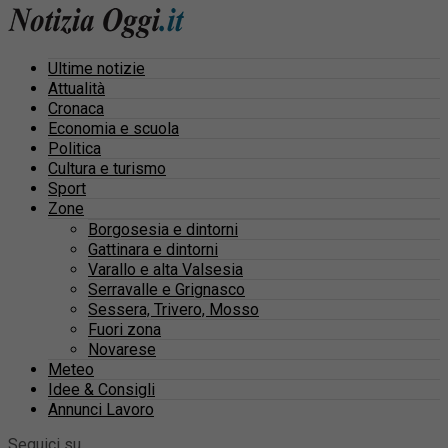
Ultime notizie
Attualità
Cronaca
Economia e scuola
Politica
Cultura e turismo
Sport
Zone
Borgosesia e dintorni
Gattinara e dintorni
Varallo e alta Valsesia
Serravalle e Grignasco
Sessera, Trivero, Mosso
Fuori zona
Novarese
Meteo
Idee & Consigli
Annunci Lavoro
Seguici su