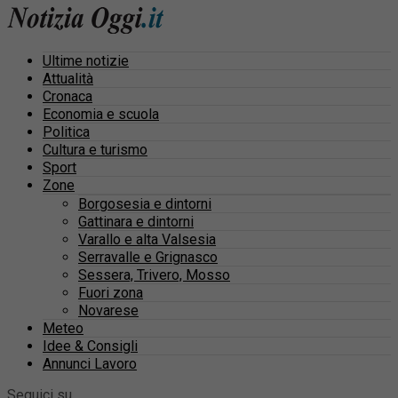
Ultime notizie
Attualità
Cronaca
Economia e scuola
Politica
Cultura e turismo
Sport
Zone
Borgosesia e dintorni
Gattinara e dintorni
Varallo e alta Valsesia
Serravalle e Grignasco
Sessera, Trivero, Mosso
Fuori zona
Novarese
Meteo
Idee & Consigli
Annunci Lavoro
Seguici su