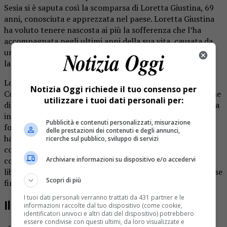
Sesia si è saputa così la scomparsa di Loretta Giustina, 69
anni, conosciuta e apprezzata nel paese. Loretta Giustina
ha voluto tenere nascosta ai più la sofferenza che l’ha
accompagnata negli ultimi anni della sua vita, causata da
una grave malattia che, dopo una lunga lotta, non le ha
lasciato scampo.
Loretta era una persona allegra, determinata, vulcanica.
Notizia Oggi richiede il tuo consenso per
Così la ricorda chi la conosceva. Non voleva la compassione
utilizzare i tuoi dati personali per:
di nessuno e perciò le epigrafi che annunciano che è volata
in cielo sono state pubblicate dopo la celebrazione, in
Pubblicità e contenuti personalizzati, misurazione
forma strettamente privata, dei suoi funerali. I familiari
delle prestazioni dei contenuti e degli annunci,
hanno voluto rispettare il riserbo della loro amata
ricerche sul pubblico, sviluppo di servizi
congiunta e hanno informato tutti coloro che la
Archiviare informazioni su dispositivo e/o accedervi
conoscevano con dei versi che parlano di speranza e di
libertà, e dimostrare il forte legame che li univa con la frase
Scopri di più
finale “Vivrai in noi anche oltre l’infinito”.
I tuoi dati personali verranno trattati da 431 partner e le
Il ricordo di chi l’ha conosciuta
informazioni raccolte dal tuo dispositivo (come cookie,
identificatori univoci e altri dati del dispositivo) potrebbero
essere condivise con questi ultimi, da loro visualizzate e