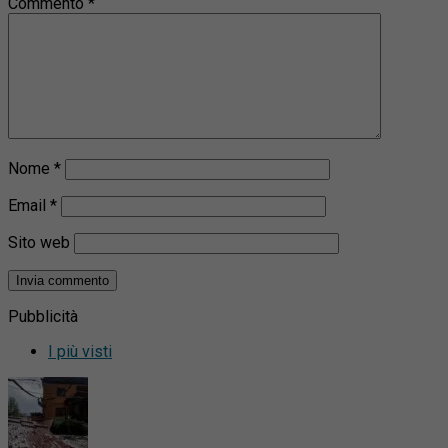
Commento
*
Nome
*
Email
*
Sito web
Pubblicità
I più visti