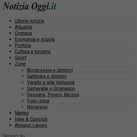
Ultime notizie
Attualità
Cronaca
Economia e scuola
Politica
Cultura e turismo
Sport
Zone
Borgosesia e dintorni
Gattinara e dintorni
Varallo e alta Valsesia
Serravalle e Grignasco
Sessera, Trivero, Mosso
Fuori zona
Novarese
Meteo
Idee & Consigli
Annunci Lavoro
Seguici su