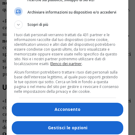
negozio
in cui si è riscontrata l’incongruenza che, a
quanto pare, accade più spesso di quanto si possa pensare.
Archiviare informazioni su dispositivo e/o accedervi
«Purtroppo è così: il cliente non se ne rende conto, ma
Scopri di più
capita che il prezzo esposto sia inferiore rispetto a quello
sullo scontrino oppure che,
in caso di acquisto “a peso”,
I tuoi dati personali verranno trattati da 431 partner e le
informazioni raccolte dal tuo dispositivo (come cookie,
non venga calcolata la tara
, ossia l’incidenza della
identificatori univoci e altri dati del dispositivo) potrebbero
confezione – conferma Paola Corradini – Quando si fa una
essere condivise con questi ultimi, da loro visualizzate e
spesa con molti articoli è difficile farci caso e spesso non ci
memorizzate oppure essere usate nello specifico da questo
sito. Noi e i nostri partner potremmo utilizzare dati di
si sofferma a controllare tutto, anche per questioni di
localizzazione esatti.
Elenco dei partner
.
tempo, ma mi sento di avvertire i cittadini di cercare di
Alcuni fornitori potrebbero trattare i tuoi dati personali sulla
prestare molta attenzione».
base dell'interesse legittimo, al quale puoi opporti gestendo
le tue opzioni qui sotto. Cerca un link in fondo a questa
Una tutela per il consumatore
pagina o nel menu del sito per gestire o revocare il consenso
nelle impostazioni della privacy e dei cookie.
«Il nostro controllo è una forma di tutela nei confronti dei
consumatori, ma anche delle aziende stesse, perché può
Acconsento
capitare un errore umano, ma se si tratta di una
reiterazione diventa un reato, di cui spesso i responsabili
delle aziende interessate non sono nemmeno al corrente.
Gestisci le opzioni
Quando facciamo notare loro quanto abbiamo