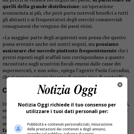
quelli della grande distribuzione
: un’operazione
sconosciuta ai più, che però porta notevoli benefici a tutti
gli abitanti e ai frequentatori degli esercizi commerciali
romagnanesi che vengono dai paesi vicini.
«La maggior parte degli acquirenti non pensa che questo
possa avvenire anche nei nostri negozi, ma
possiamo
assicurare che succede piuttosto frequentemente
che i
prezzi esposti sugli scaffali non corrispondano a quanto
riscontrato sugli scontrini fiscali emessi dalle casse dei
supermercati, e non solo», spiega l’agente Paola Corradini,
che si occupa principalmente di questo tipo di controlli.
Come si fa il controllo
In pratica, ci si reca nei negozi e si acquistano dei prodotti,
Notizia Oggi richiede il tuo consenso per
segnandosi bene i prezzi indicati. Dopo l’acquisto l’agente
utilizzare i tuoi dati personali per:
controlla gli scontrini per verificare che le cifre di ogni
articolo corrispondano. Dove questo non accade,
viene
Pubblicità e contenuti personalizzati, misurazione
delle prestazioni dei contenuti e degli annunci,
fatta una segnalazione alla direzione o ai titolari del
ricerche sul pubblico, sviluppo di servizi