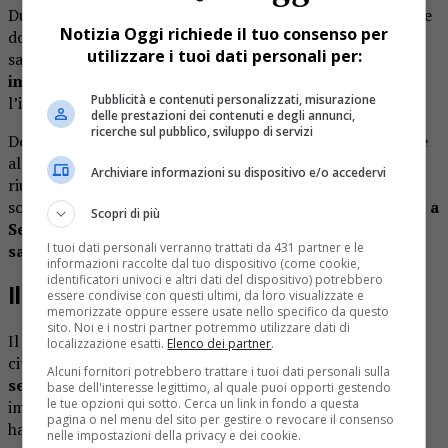
Durante l’interrogatorio i due indagati hanno risposto alle
Notizia Oggi richiede il tuo consenso per
domande del giudice, ricostruendo quanto successo nella
utilizzare i tuoi dati personali per:
sala giochi. F
ondamentali per l’inchiesta sono state le
immagini delle telecamere interne
, che mostrano
Pubblicità e contenuti personalizzati, misurazione
l’irruzione e la colluttazione con il titolare del locale.
delle prestazioni dei contenuti e degli annunci,
ricerche sul pubblico, sviluppo di servizi
Determinante anche la videosorveglianza cittadina, grazie
alla quale i carabinieri della compagnia di Arona sono
Archiviare informazioni su dispositivo e/o accedervi
riusciti a individuare l’auto usata per la fuga e a risalire ai
sospettati. I due
erano stati rintracciati poche ore dopo a
Scopri di più
Serravalle con ancora addosso vestiti sporchi di
I tuoi dati personali verranno trattati da 431 partner e le
sangue
.
informazioni raccolte dal tuo dispositivo (come cookie,
identificatori univoci e altri dati del dispositivo) potrebbero
Il gestore ferito durante l’assalto
essere condivise con questi ultimi, da loro visualizzate e
memorizzate oppure essere usate nello specifico da questo
sito. Noi e i nostri partner potremmo utilizzare dati di
Il titolare della sala slot, un cittadino cinese residente in
localizzazione esatti.
Elenco dei partner
.
città,
aveva preso in gestione il locale da appena una
Alcuni fornitori potrebbero trattare i tuoi dati personali sulla
settimana
. Quando i rapinatori hanno tentato di
base dell'interesse legittimo, al quale puoi opporti gestendo
le tue opzioni qui sotto. Cerca un link in fondo a questa
impossessarsi del denaro contenuto nella cambiamonete,
pagina o nel menu del sito per gestire o revocare il consenso
ha cercato di opporsi e di difendere l’incasso.
nelle impostazioni della privacy e dei cookie.