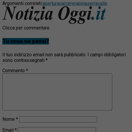
Argomenti correlati:
apertura
carcere
rapina
serravalle
Clicca per commentare
Tu cosa ne pensi?
Il tuo indirizzo email non sarà pubblicato.
I campi obbligatori
sono contrassegnati
*
Commento
*
Nome
*
Email
*