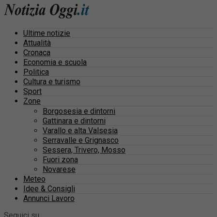
Ultime notizie
Attualità
Cronaca
Economia e scuola
Politica
Cultura e turismo
Sport
Zone
Borgosesia e dintorni
Gattinara e dintorni
Varallo e alta Valsesia
Serravalle e Grignasco
Sessera, Trivero, Mosso
Fuori zona
Novarese
Meteo
Idee & Consigli
Annunci Lavoro
Seguici su