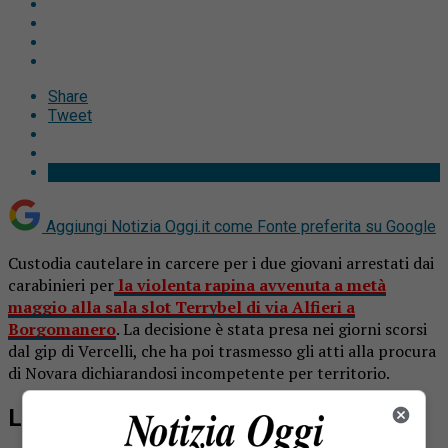
Share
Tweet
Aggiungi Notizia Oggi.it come
Fonte preferita su Google
Custodia cautelare in carcere per i due giovani arrestati dai
carabinieri per
la violenta rapina avvenuta a metà
maggio alla sala slot Terrybel di via Alfieri a
Borgomanero
. La decisione è stata presa nei giorni scorsi
dal gip di Vercelli, che ha poi trasmesso gli atti alla procura
di Novara dichiarandosi incompetente per territorio.
Le immagini decisive per l’indagine