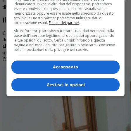
E così ognuno viene coinvolto. Gesti minimi, eppure capaci
identificatori univoci e altri dati del dispositivo) potrebbero
di rimettere in moto pensieri, ricordi, abilità sopite.
essere condivise con questi ultimi, da loro visualizzate e
memorizzate oppure essere usate nello specifico da questo
sito. Noi e i nostri partner potremmo utilizzare dati di
Il lavoro all’interno e all’esterno
localizzazione esatti.
Elenco dei partner
.
Alcuni fornitori potrebbero trattare i tuoi dati personali sulla
Il progetto vive su due fronti: all’interno, dove i vasi
base dell'interesse legittimo, al quale puoi opporti gestendo
diventano un laboratorio di pazienza e osservazione. E
le tue opzioni qui sotto. Cerca un link in fondo a questa
pagina o nel menu del sito per gestire o revocare il consenso
all’esterno, dove con la primavera arriverà un vero orto,
nelle impostazioni della privacy e dei cookie.
pronto ad accogliere le piantine cresciute durante
l’inverno.
Acconsento
Gestisci le opzioni