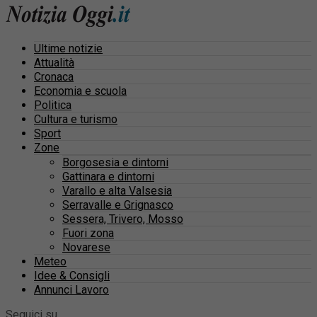
Ultime notizie
Attualità
Cronaca
Economia e scuola
Politica
Cultura e turismo
Sport
Zone
Borgosesia e dintorni
Gattinara e dintorni
Varallo e alta Valsesia
Serravalle e Grignasco
Sessera, Trivero, Mosso
Fuori zona
Novarese
Meteo
Idee & Consigli
Annunci Lavoro
Seguici su