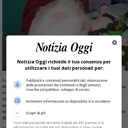
Notizia Oggi richiede il tuo consenso per
utilizzare i tuoi dati personali per:
La scintilla, però, l’hanno accesa gli anziani stessi: il
Pubblicità e contenuti personalizzati, misurazione
delle prestazioni dei contenuti e degli annunci,
desiderio di tornare a coltivare un orto, come si faceva “una
ricerche sul pubblico, sviluppo di servizi
volta”, quando la terra era un impegno quotidiano e un
rifugio silenzioso. «Molti dei nostri ospiti hanno avuto un
Archiviare informazioni su dispositivo e/o accedervi
orto per tutta la vita – racconta Tiramani -. Riprendere in
mano un’attività così familiare significa ritrovare una parte
Scopri di più
di sé, quella che non si scorda mai davvero».
I tuoi dati personali verranno trattati da 431 partner e le
informazioni raccolte dal tuo dispositivo (come cookie,