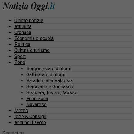
Ultime notizie
Attualità
Cronaca
Economia e scuola
Politica
Cultura e turismo
Sport
Zone
Borgosesia e dintorni
Gattinara e dintorni
Varallo e alta Valsesia
Serravalle e Grignasco
Sessera, Trivero, Mosso
Fuori zona
Novarese
Meteo
Idee & Consigli
Annunci Lavoro
Seguici su