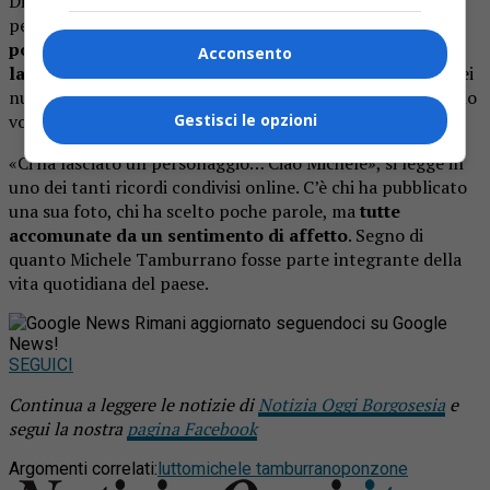
Dietro un’apparenza a tratti schiva, molti ricordano una
persona con cui era facile entrare in sintonia:
bastava
poco per avviare una conversazione e scoprire il suo
Acconsento
lato più cordiale
. Un tratto che oggi emerge con forza nei
numerosi messaggi comparsi sui social, dove in tanti hanno
voluto rendergli omaggio.
Gestisci le opzioni
«Ci ha lasciato un personaggio… Ciao Michele», si legge in
uno dei tanti ricordi condivisi online. C’è chi ha pubblicato
una sua foto, chi ha scelto poche parole, ma
tutte
accomunate da un sentimento di affetto
. Segno di
quanto Michele Tamburrano fosse parte integrante della
vita quotidiana del paese.
Rimani aggiornato seguendoci su Google
News!
SEGUICI
Continua a leggere le notizie di
Notizia Oggi Borgosesia
e
segui la nostra
pagina Facebook
Argomenti correlati:
lutto
michele tamburrano
ponzone