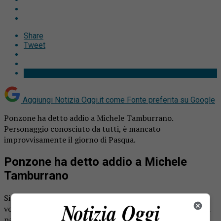
Share
Tweet
Aggiungi Notizia Oggi.it come
Fonte preferita su Google
Ponzone ha detto addio a Michele Tamburrano.
Personaggio conosciuto da tutti, è mancato
improvvisamente il giorno di Pasqua.
Ponzone ha detto addio a Michele
Tamburrano
Si è spento nel giorno di Pasqua Michele Tamburrano,
volto noto e presenza familiare per il basso Triverese, e in
particolare per la comunità di Ponzone, la frazione
dove