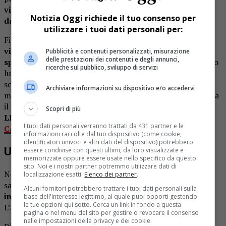
viveva da sempre e dove era conosciuto praticamente
Notizia Oggi richiede il tuo consenso per
da tutti
, anche solo di vista.
utilizzare i tuoi dati personali per:
Figura abituale del paese, Tamburrano da qualche anno
viveva in un alloggio lungo la strada che dal campo
Pubblicità e contenuti personalizzati, misurazione
delle prestazioni dei contenuti e degli annunci,
sportivo sale verso il cimitero
. Lo si vedeva molto spesso
ricerche sul pubblico, sviluppo di servizi
lungo la via Provinciale, in qualche market, o intanto a
scambiare quattro chiacchiere con un conoscente. Non
Archiviare informazioni su dispositivo e/o accedervi
mancava poi una sosta nei bar della zona, dove trascorreva
il tempo in compagnia.
Scopri di più
LEGGI ANCHE:
Valle Mosso piange l’ex consigliere
I tuoi dati personali verranno trattati da 431 partner e le
Carlo Canova
informazioni raccolte dal tuo dispositivo (come cookie,
identificatori univoci e altri dati del dispositivo) potrebbero
Un decesso inatteso
essere condivise con questi ultimi, da loro visualizzate e
memorizzate oppure essere usate nello specifico da questo
sito. Noi e i nostri partner potremmo utilizzare dati di
Negli ultimi tempi aveva affrontato alcuni problemi di
localizzazione esatti.
Elenco dei partner
.
salute, ma
la sua scomparsa è arrivata comunque
Alcuni fornitori potrebbero trattare i tuoi dati personali sulla
improvvisa
, lasciando un vuoto tra amici e conoscenti.
base dell'interesse legittimo, al quale puoi opporti gestendo
le tue opzioni qui sotto. Cerca un link in fondo a questa
L’addio gli è stato dato mercoledì pomeriggio a Ponzone.
pagina o nel menu del sito per gestire o revocare il consenso
nelle impostazioni della privacy e dei cookie.