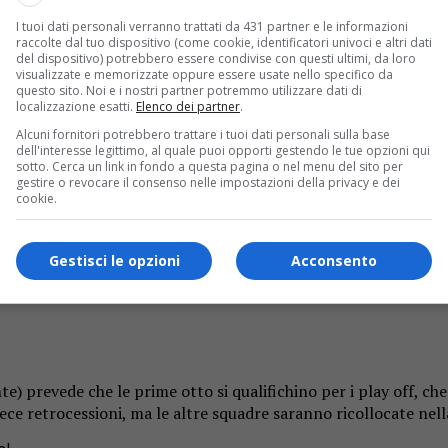
lo.
Per le “aquile” valsesiane è arrivato il momento di riprend
uet del Pala Loro Piana la Usac
Rivarolo
.
I tuoi dati personali verranno trattati da 431 partner e le informazioni
raccolte dal tuo dispositivo (come cookie, identificatori univoci e altri dati
del dispositivo) potrebbero essere condivise con questi ultimi, da loro
visualizzate e memorizzate oppure essere usate nello specifico da
questo sito. Noi e i nostri partner potremmo utilizzare dati di
localizzazione esatti.
Elenco dei partner
.
urizio Ballarini tornano dunque in serie C Gold, primo campio
Alcuni fornitori potrebbero trattare i tuoi dati personali sulla base
o da un mese intenso, in cui abbiamo lavorato forte in palestra
dell'interesse legittimo, al quale puoi opporti gestendo le tue opzioni qui
agionale al completo. Sicuramente la squadra non sarà al mas
sotto. Cerca un link in fondo a questa pagina o nel menu del sito per
gestire o revocare il consenso nelle impostazioni della privacy e dei
cookie.
’ una squadra assolutamente da non sottovalutare – continua l’a
Gestisci le opzioni
Acconsento
e e Tampellini, due ottimi elementi per la categoria. Noi punt
) prevede che le prime otto si qualifichino per i play off, c
e retrocessioni, ma le altre squadre saranno ricollocate nell