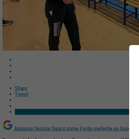
Share
Tweet
Aggiungi Notizia Oggi.it come
Fonte preferita su Google