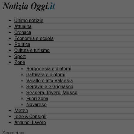
Ultime notizie
Attualità
Cronaca
Economia e scuola
Politica
Cultura e turismo
Sport
Zone
Borgosesia e dintorni
Gattinara e dintorni
Varallo e alta Valsesia
Serravalle e Grignasco
Sessera, Trivero, Mosso
Fuori zona
Novarese
Meteo
Idee & Consigli
Annunci Lavoro
Seguici su