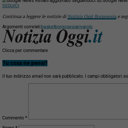
Rimani aggiornato seguendoci su Google New
SEGUICI
Continua a leggere le notizie di
Notizia Oggi Borgosesia
e seg
Argomenti correlati:
basket
borgosesia
rivarolo
Clicca per commentare
Tu cosa ne pensi?
Il tuo indirizzo email non sarà pubblicato.
I campi obbligatori 
Commento
*
Nome
*