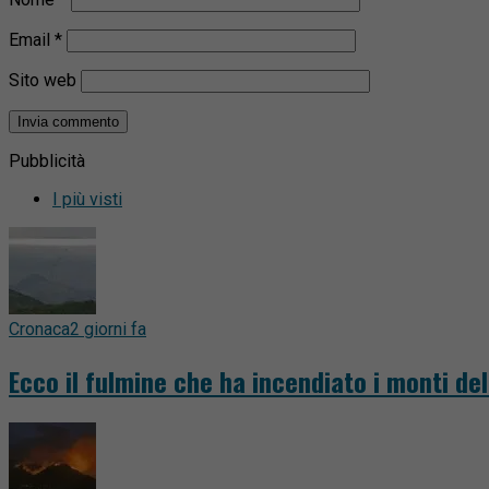
Email
*
Sito web
Pubblicità
I più visti
Cronaca
2 giorni fa
Ecco il fulmine che ha incendiato i monti del