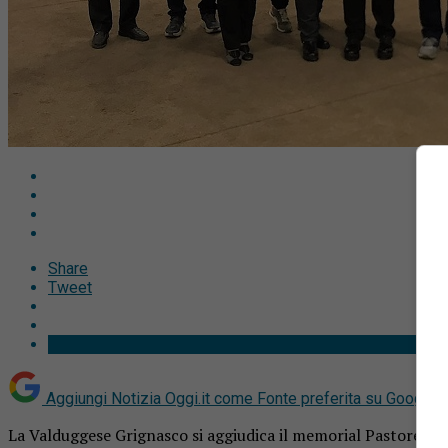
Share
Tweet
Aggiungi Notizia Oggi.it come
Fonte preferita su Google
La Valduggese Grignasco si aggiudica il memorial Pastore a