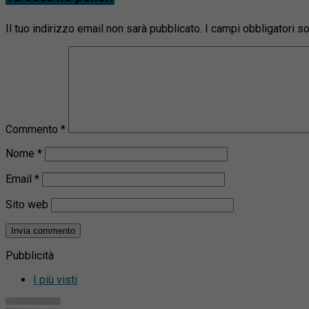
Il tuo indirizzo email non sarà pubblicato.
I campi obbligatori 
Commento
*
Nome
*
Email
*
Sito web
Pubblicità
I più visti