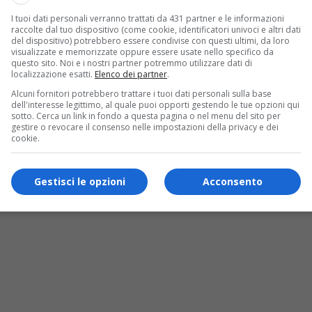
I tuoi dati personali verranno trattati da 431 partner e le informazioni
raccolte dal tuo dispositivo (come cookie, identificatori univoci e altri dati
del dispositivo) potrebbero essere condivise con questi ultimi, da loro
visualizzate e memorizzate oppure essere usate nello specifico da
omenica 31 ha ospitato la prima edizione del “Memorial Franc
questo sito. Noi e i nostri partner potremmo utilizzare dati di
tissimo e stimato in tutto il Comitato Vercellese e non solo.
localizzazione esatti.
Elenco dei partner
.
 stata vinta da Maycol Pozzi, Silvano Fonio e Giuseppe Fontan
Alcuni fornitori potrebbero trattare i tuoi dati personali sulla base
i della Valle Elvo.
dell'interesse legittimo, al quale puoi opporti gestendo le tue opzioni qui
 casa (Castelli, Duò e Verzotti) e di un’altra della Valle Elvo (L
sotto. Cerca un link in fondo a questa pagina o nel menu del sito per
gestire o revocare il consenso nelle impostazioni della privacy e dei
a manifestazione e alla cerimonia di premiazione anche i famig
cookie.
s!
Gestisci le opzioni
Acconsento
ui la nostra
pagina Facebook