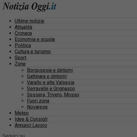
Ultime notizie
Attualità
Cronaca
Economia e scuola
Politica
Cultura e turismo
Sport
Zone
Borgosesia e dintorni
Gattinara e dintorni
Varallo e alta Valsesia
Serravalle e Grignasco
Sessera, Trivero, Mosso
Fuori zona
Novarese
Meteo
Idee & Consigli
Annunci Lavoro
Seguici su