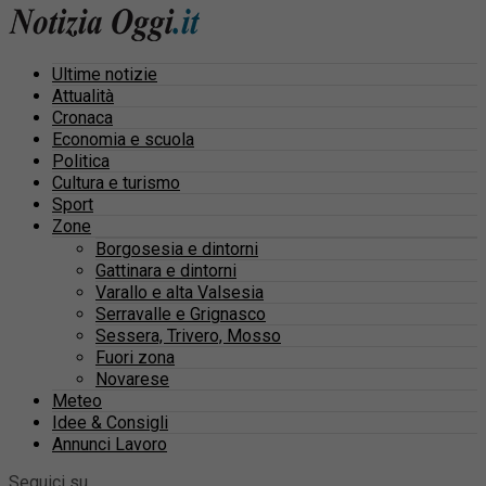
Ultime notizie
Attualità
Cronaca
Economia e scuola
Politica
Cultura e turismo
Sport
Zone
Borgosesia e dintorni
Gattinara e dintorni
Varallo e alta Valsesia
Serravalle e Grignasco
Sessera, Trivero, Mosso
Fuori zona
Novarese
Meteo
Idee & Consigli
Annunci Lavoro
Seguici su