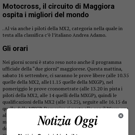
Motocross, il circuito di Maggiora
ospita i migliori del mondo
. Al via anche i piloti della MX2, categoria nella quale in
testa alla classifica c’è l’italiano Andrea Adamo.
Gli orari
Nei giorni scorsi è stato reso noto anche il programma
ufficiale della “due giorni” maggiorese. Questa mattina,
sabato 16 settembre, ci saranno le prove libere (alle 10.35
quelle della MX2, alle11.15 quelle della MXGP), nel
pomeriggio le prove cronometrate (alle 13.20 in pista i
piloti della MX2, alle 14 quelli della MXGP), quindi le
qualificazioni della MX2 (alle 15.25), seguite alle 16.15 da
quelle della MXGP. Domenica si parte alle con il Warm up:
alle 10.20 quello della MX2, alle 10.45 quello della MXGP,
mentre nel pomeriggio alle 13.15 e alle 16.10 le due gare
della serie regina, mentre alle 12.15 e alle 15.10 si
correranno gara 1 e gara 2 della MX2.