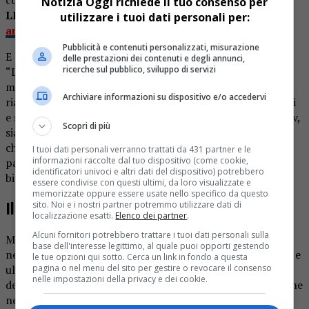
Notizia Oggi richiede il tuo consenso per
LEGGI ANCHE:
Il grande Motocross a Maggiora:
utilizzare i tuoi dati personali per:
arrivano i Campionati italiani
Pubblicità e contenuti personalizzati, misurazione
E alle 11 di domani, domenica 17 settembre, ecco la
delle prestazioni dei contenuti e degli annunci,
ricerche sul pubblico, sviluppo di servizi
“Legends parade”, ovvero la parata delle leggende del
motocross per celebrare il decimo anniversario della
Archiviare informazioni su dispositivo e/o accedervi
riapertura dell’impianto. Sarà caccia, dunque, ad autografi
e selfie. Il Gran Premio d’Italia verrà trasmesso anche in tv,
Scopri di più
sia su Raisport che su Eurosport, anche in streaming. Per
chi no vuole perdersi la gara dal vivo, sul sito di Maggiora
I tuoi dati personali verranno trattati da 431 partner e le
informazioni raccolte dal tuo dispositivo (come cookie,
park è ancora attiva la prevendita online, altrimenti i
identificatori univoci e altri dati del dispositivo) potrebbero
biglietti saranno disponibili ai botteghini del circuito.
essere condivise con questi ultimi, da loro visualizzate e
memorizzate oppure essere usate nello specifico da questo
sito. Noi e i nostri partner potremmo utilizzare dati di
Il duello Cairoli-Pourcel
localizzazione esatti.
Elenco dei partner
.
Alcuni fornitori potrebbero trattare i tuoi dati personali sulla
Ma tanti appassionati di motocross si sono divertiti già
base dell'interesse legittimo, al quale puoi opporti gestendo
nello scorso weekend a Maggiora, che ha ospitato la sesta e
le tue opzioni qui sotto. Cerca un link in fondo a questa
pagina o nel menu del sito per gestire o revocare il consenso
ultima prova del campionato italiano epoca. Grande star
nelle impostazioni della privacy e dei cookie.
del weekend il pluricampione mondiale Antonio Cairoli, che
nella categoria Evo Elite in sella alla sua Ktm 360 ha