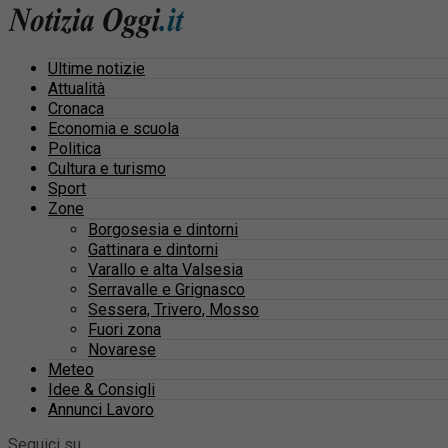
Ultime notizie
Attualità
Cronaca
Economia e scuola
Politica
Cultura e turismo
Sport
Zone
Borgosesia e dintorni
Gattinara e dintorni
Varallo e alta Valsesia
Serravalle e Grignasco
Sessera, Trivero, Mosso
Fuori zona
Novarese
Meteo
Idee & Consigli
Annunci Lavoro
Seguici su