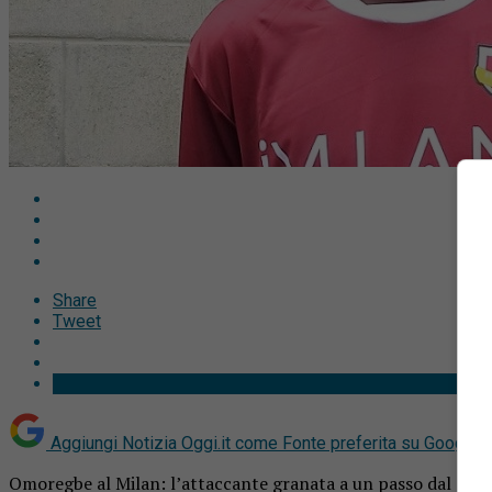
Share
Tweet
Aggiungi Notizia Oggi.it come
Fonte preferita su Google
Omoregbe al Milan: l’attaccante granata a un passo dal cont