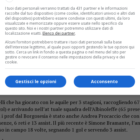
I tuoi dati personali verranno trattati da 431 partner e le informazioni
raccolte dal tuo dispositivo (come cookie, identificatori univoci e altri dati
del dispositivo) potrebbero essere condivise con questi ultimi, da loro
visualizzate e memorizzate oppure essere usate nello specifico da
ancio: il classe 2003 Bob Murphy Omoregbe è a un passo dalla fi
questo sito. Noi e i nostri partner potremmo utilizzare dati di
ni future è stato il club rossonero. Per lui è pronto un contra
localizzazione esatti.
Elenco dei partner
.
Alcuni fornitori potrebbero trattare i tuoi dati personali sulla base
dell'interesse legittimo, al quale puoi opporti gestendo le tue opzioni qui
sotto. Cerca un link in fondo a questa pagina o nel menu del sito per
gestire o revocare il consenso nelle impostazioni della privacy e dei
gosesia ed aveva trovato il suo primo gol tra i grandi contro i
cookie.
 da 7 gol e 3 assist. Originario della Nigeria, Bob ha mosso i pr
anissimi, il percorso di Omoregbe nelle fila del Borgosesia.
Gestisci le opzioni
Acconsento
 che ha giocato con le aquile per 3 stagioni, raccogliendo 67 p
e arrivando nell’at tuale squadra dell’Albinoleffe (65 presenze
tra i prof dal Borgosesia è stato anche Andrea Procaccio che co
senze, 6 reti e 13 assist. Il più recente è Simone Bramante, l’
ceso in campo 18 volte, segnando 1 gol e servendo 3 assist.