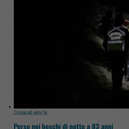
Cronaca
6 anni fa
Perso nei boschi di notte a 83 anni