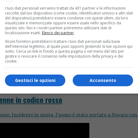
I tuoi dati personali verranno trattati da 431 partner e le informazioni
raccolte dal tuo dispositivo (come cookie, identificatori univoci e altri dati
del dispositivo) potrebbero essere condivise con questi ultimi, da loro
visualizzate e memorizzate oppure essere usate nello specifico da
questo sito. Noi e i nostri partner potremmo utilizzare dati di
localizzazione esatti.
Elenco dei partner
.
Alcuni fornitori potrebbero trattare i tuoi dati personali sulla base
dell'interesse legittimo, al quale puoi opporti gestendo le tue opzioni qui
sotto. Cerca un link in fondo a questa pagina o nel menu del sito per
gestire o revocare il consenso nelle impostazioni della privacy e dei
cookie.
Gestisci le opzioni
Acconsento
enne in codice rosso
osso. Incidente in quota, l’uomo è stato portato a Novara con 