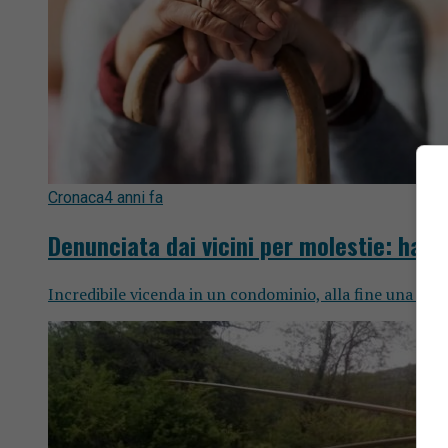
Cronaca
4 anni fa
Denunciata dai vicini per molestie: ha 8
Incredibile vicenda in un condominio, alla fine una coppi