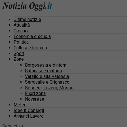
Ultime notizie
Attualità
Cronaca
Economia e scuola
Politica
Cultura e turismo
Sport
Zone
Borgosesia e dintorni
Gattinara e dintorni
Varallo e alta Valsesia
Serravalle e Grignasco
Sessera, Trivero, Mosso
Fuori zona
Novarese
Meteo
Idee & Consigli
Annunci Lavoro
Seguici su