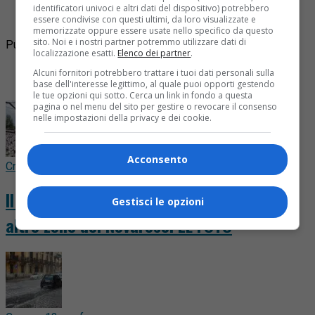
rispondere di interruzione di pubblico servizio e
identificatori univoci e altri dati del dispositivo) potrebbero
mancata esibizione dei...
essere condivise con questi ultimi, da loro visualizzate e
memorizzate oppure essere usate nello specifico da questo
sito. Noi e i nostri partner potremmo utilizzare dati di
Pubblicità
localizzazione esatti.
Elenco dei partner
.
Ultime
Alcuni fornitori potrebbero trattare i tuoi dati personali sulla
I più letti
base dell'interesse legittimo, al quale puoi opporti gestendo
le tue opzioni qui sotto. Cerca un link in fondo a questa
pagina o nel menu del sito per gestire o revocare il consenso
nelle impostazioni della privacy e dei cookie.
Acconsento
Cronaca
12 ore fa
Il maltempo fa danni a Romagnano, Fara e
Gestisci le opzioni
altre zone del Novarese. LE FOTO