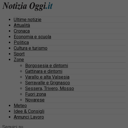
Ultime notizie
Attualità
Cronaca
Economia e scuola
Politica
Cultura e turismo
Sport
Zone
Borgosesia e dintorni
Gattinara e dintorni
Varallo e alta Valsesia
Serravalle e Grignasco
Sessera, Trivero, Mosso
Fuori zona
Novarese
Meteo
Idee & Consigli
Annunci Lavoro
Seguici su