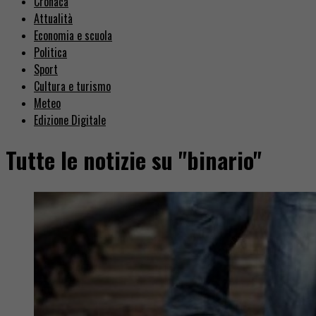
Cronaca
Attualità
Economia e scuola
Politica
Sport
Cultura e turismo
Meteo
Edizione Digitale
Tutte le notizie su "binario"