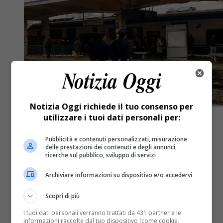
Notizia Oggi richiede il tuo consenso per
utilizzare i tuoi dati personali per:
Cronaca
5 anni fa
Pubblicità e contenuti personalizzati, misurazione
delle prestazioni dei contenuti e degli annunci,
ricerche sul pubblico, sviluppo di servizi
Si diverte ad attraversare i binari e
blocca i treni per mezz’ora
Archiviare informazioni su dispositivo e/o accedervi
Scopri di più
Si diverte ad attraversare i binari e blocca i treni per
I tuoi dati personali verranno trattati da 431 partner e le
mezz’ora. Un ventisettenne marocchino dovrà
informazioni raccolte dal tuo dispositivo (come cookie,