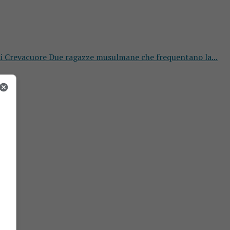
o di Crevacuore Due ragazze musulmane che frequentano la...