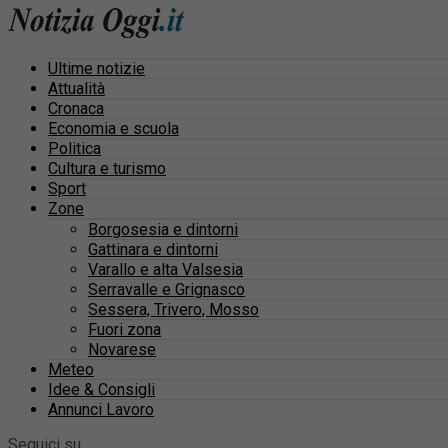
Ultime notizie
Attualità
Cronaca
Economia e scuola
Politica
Cultura e turismo
Sport
Zone
Borgosesia e dintorni
Gattinara e dintorni
Varallo e alta Valsesia
Serravalle e Grignasco
Sessera, Trivero, Mosso
Fuori zona
Novarese
Meteo
Idee & Consigli
Annunci Lavoro
Seguici su