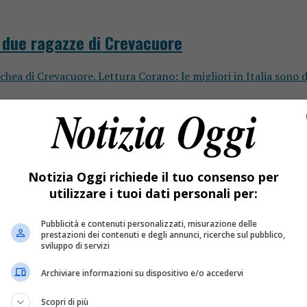
no due ragazze di Crevacuore
schea di Crevacuore. Lettura Corano: le migliori in Italia son
Notizia Oggi richiede il tuo consenso per
utilizzare i tuoi dati personali per:
Pubblicità e contenuti personalizzati, misurazione delle
prestazioni dei contenuti e degli annunci, ricerche sul pubblico,
cetto che ha insegnato ad amare la storia
sviluppo di servizi
Archiviare informazioni su dispositivo e/o accedervi
Scopri di più