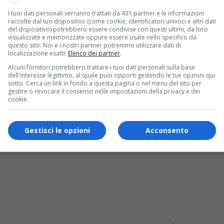
I tuoi dati personali verranno trattati da 431 partner e le informazioni
raccolte dal tuo dispositivo (come cookie, identificatori univoci e altri dati
del dispositivo) potrebbero essere condivise con questi ultimi, da loro
visualizzate e memorizzate oppure essere usate nello specifico da
fuoco vicino alle baite, cresce l’allarme per l
questo sito. Noi e i nostri partner potremmo utilizzare dati di
localizzazione esatti.
Elenco dei partner
.
Alcuni fornitori potrebbero trattare i tuoi dati personali sulla base
dell'interesse legittimo, al quale puoi opporti gestendo le tue opzioni qui
sotto. Cerca un link in fondo a questa pagina o nel menu del sito per
gestire o revocare il consenso nelle impostazioni della privacy e dei
cookie.
Gestisci le opzioni
Acconsento
ra il dramma è in Valsessera