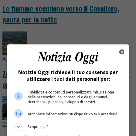
Le fiamme scendono verso il Cavallero,
paura per la notte
Attualità
18 ore fa
Zegna, nuovo accordo per 460 dipendenti:
Notizia Oggi richiede il tuo consenso per
utilizzare i tuoi dati personali per:
premi fino a 3.515 euro
Pubblicità e contenuti personalizzati, misurazione
delle prestazioni dei contenuti e degli annunci,
ricerche sul pubblico, sviluppo di servizi
Archiviare informazioni su dispositivo e/o accedervi
Cronaca
20 ore fa
Scopri di più