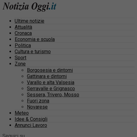
Ultime notizie
Attualità
Cronaca
Economia e scuola
Politica
Cultura e turismo
Sport
Zone
Borgosesia e dintorni
Gattinara e dintorni
Varallo e alta Valsesia
Serravalle e Grignasco
Sessera, Trivero, Mosso
Fuori zona
Novarese
Meteo
Idee & Consigli
Annunci Lavoro
Seguici su