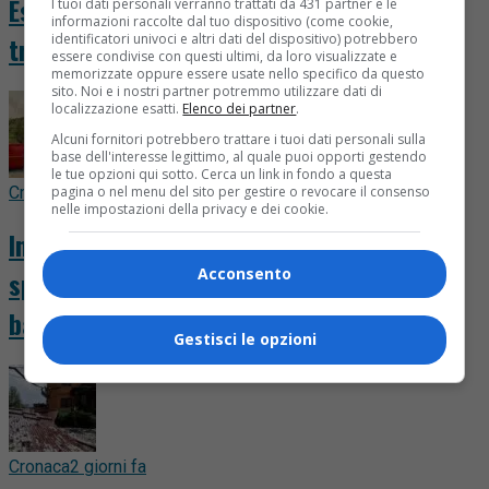
Esce per un’escursione e non torna:
I tuoi dati personali verranno trattati da 431 partner e le
informazioni raccolte dal tuo dispositivo (come cookie,
identificatori univoci e altri dati del dispositivo) potrebbero
trovato morto all’alba vicino al sentiero
essere condivise con questi ultimi, da loro visualizzate e
memorizzate oppure essere usate nello specifico da questo
sito. Noi e i nostri partner potremmo utilizzare dati di
localizzazione esatti.
Elenco dei partner
.
Alcuni fornitori potrebbero trattare i tuoi dati personali sulla
base dell'interesse legittimo, al quale puoi opporti gestendo
le tue opzioni qui sotto. Cerca un link in fondo a questa
pagina o nel menu del sito per gestire o revocare il consenso
Cronaca
22 ore fa
nelle impostazioni della privacy e dei cookie.
Incendio in alta Valsessera, il fronte si
Acconsento
sposta verso il Cavallero: salvi rifugi e
baite
Gestisci le opzioni
Cronaca
2 giorni fa