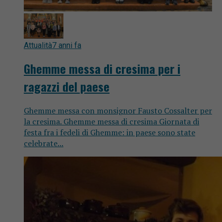
Attualità
7 anni fa
Ghemme messa di cresima per i
ragazzi del paese
Ghemme messa con monsignor Fausto Cossalter per
la cresima. Ghemme messa di cresima Giornata di
festa fra i fedeli di Ghemme: in paese sono state
celebrate...