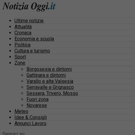
Ultime notizie
Attualità
Cronaca
Economia e scuola
Politica
Cultura e turismo
Sport
Zone
Borgosesia e dintorni
Gattinara e dintorni
Varallo e alta Valsesia
Serravalle e Grignasco
Sessera, Trivero, Mosso
Fuori zona
Novarese
Meteo
Idee & Consigli
Annunci Lavoro
Seguici su