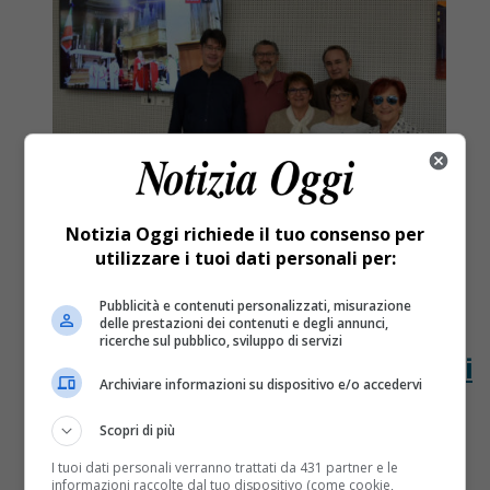
Notizia Oggi richiede il tuo consenso per
utilizzare i tuoi dati personali per:
Pubblicità e contenuti personalizzati, misurazione
Attualità
7 anni fa
delle prestazioni dei contenuti e degli annunci,
ricerche sul pubblico, sviluppo di servizi
Gattinara messa “in diretta” in casa di
Archiviare informazioni su dispositivo e/o accedervi
riposo grazie alla webcam
Scopri di più
Gattinara messa “in diretta” in casa di riposo grazie
I tuoi dati personali verranno trattati da 431 partner e le
alla webcam. Tra i telespettatori che
informazioni raccolte dal tuo dispositivo (come cookie,