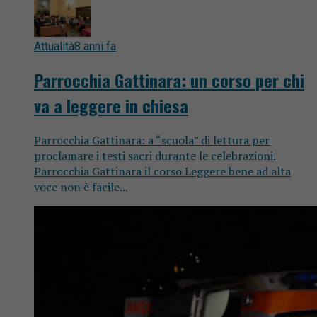
Attualità
8 anni fa
Parrocchia Gattinara: un corso per chi
va a leggere in chiesa
Parrocchia Gattinara: a “scuola” di lettura per
proclamare i testi sacri durante le celebrazioni.
Parrocchia Gattinara il corso Leggere bene ad alta
voce non è facile...