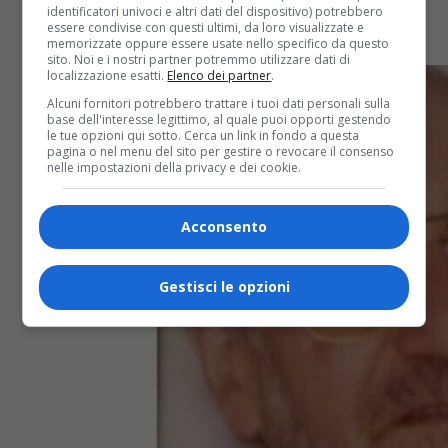
identificatori univoci e altri dati del dispositivo) potrebbero
settimanalmente si collegano con le varie messe, ci
essere condivise con questi ultimi, da loro visualizzate e
sono anche gli ospiti...
memorizzate oppure essere usate nello specifico da questo
sito. Noi e i nostri partner potremmo utilizzare dati di
localizzazione esatti.
Elenco dei partner
.
Alcuni fornitori potrebbero trattare i tuoi dati personali sulla
base dell'interesse legittimo, al quale puoi opporti gestendo
le tue opzioni qui sotto. Cerca un link in fondo a questa
pagina o nel menu del sito per gestire o revocare il consenso
nelle impostazioni della privacy e dei cookie.
Acconsento
Gestisci le opzioni