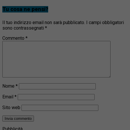
Tu cosa ne pensi?
Il tuo indirizzo email non sarà pubblicato.
I campi obbligatori
sono contrassegnati
*
Commento
*
Nome
*
Email
*
Sito web
Pubblicità