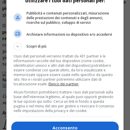
utilizzare i tuoi dati personali per:
di resa:
si preferisce importare manodopera dall’estero
piuttosto che rendere appetibile il lavoro
per i nostri
Pubblicità e contenuti personalizzati, misurazione
giovani e disoccupati».
delle prestazioni dei contenuti e degli annunci,
ricerche sul pubblico, sviluppo di servizi
Il gruppo chiede di r
ivedere l’accordo, aprire un bando
pubblico trasparente, prevedere incentivi per i
Archiviare informazioni su dispositivo e/o accedervi
residenti
, sostenere i costi delle patenti e migliorare le
condizioni del mestiere. Secondo Futuro Nazionale, il
Scopri di più
problema della carenza di autisti va affrontato rendendo
I tuoi dati personali verranno trattati da 431 partner e le
più attrattivo il lavoro per i giovani e i disoccupati del
informazioni raccolte dal tuo dispositivo (come cookie,
territorio.
identificatori univoci e altri dati del dispositivo) potrebbero
essere condivise con questi ultimi, da loro visualizzate e
Rimani aggiornato seguendoci su Google
memorizzate oppure essere usate nello specifico da questo
sito. Noi e i nostri partner potremmo utilizzare dati di
News!
localizzazione esatti.
Elenco dei partner
.
SEGUICI
Alcuni fornitori potrebbero trattare i tuoi dati personali sulla
Continua a leggere le notizie di
Notizia Oggi Borgosesia
e
base dell'interesse legittimo, al quale puoi opporti gestendo
le tue opzioni qui sotto. Cerca un link in fondo a questa
segui la nostra
pagina Facebook
pagina o nel menu del sito per gestire o revocare il consenso
nelle impostazioni della privacy e dei cookie.
Argomenti correlati:
apertura
atap
autisti
marocco
Acconsento