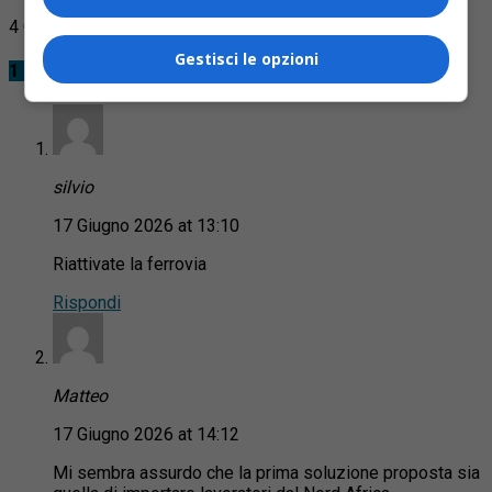
4 Commenti
Gestisci le opzioni
1 Commento
silvio
17 Giugno 2026 at 13:10
Riattivate la ferrovia
Rispondi
Matteo
17 Giugno 2026 at 14:12
Mi sembra assurdo che la prima soluzione proposta sia