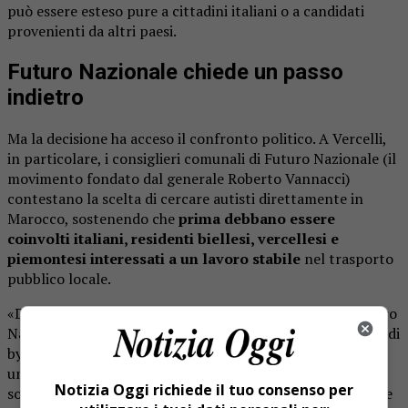
può essere esteso pure a cittadini italiani o a candidati
provenienti da altri paesi.
Futuro Nazionale chiede un passo
indietro
Ma la decisione ha acceso il confronto politico. A Vercelli,
in particolare, i consiglieri comunali di Futuro Nazionale (il
movimento fondato dal generale Roberto Vannacci)
contestano la scelta di cercare autisti direttamente in
Marocco, sostenendo che
prima debbano essere
coinvolti italiani, residenti biellesi, vercellesi e
piemontesi interessati a un lavoro stabile
nel trasporto
pubblico locale.
«Di fronte alla cronica carenza di personale – scrive Futuro
Nazionale – l’amministrazione pubblica e l’Atap scelgono di
bypassare i cittadini italiani per rivolgersi direttamente a
un Paese extra-Ue. Questa operazione, presentata come
Notizia Oggi richiede il tuo consenso per
soluzione innovativa, rappresenta invece un segnale grave