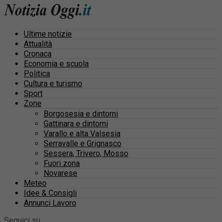
Ultime notizie
Attualità
Cronaca
Economia e scuola
Politica
Cultura e turismo
Sport
Zone
Borgosesia e dintorni
Gattinara e dintorni
Varallo e alta Valsesia
Serravalle e Grignasco
Sessera, Trivero, Mosso
Fuori zona
Novarese
Meteo
Idee & Consigli
Annunci Lavoro
Seguici su