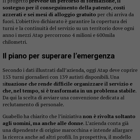
Il progetto
prevede un percorso di formazione, il
sostegno per il conseguimento della patente, costi
azzerati e sei mesi di alloggio gratuito
per chi arriva da
fuori. L’obiettivo dichiarato è garantire la copertura dei
turni e la continuità del servizio su un territorio dove ogni
anno i mezzi Atap percorrono 4 milioni e 600mila
chilometri.
Il piano per superare l’emergenza
Secondo i dati illustrati dall’azienda, oggi Atap deve coprire
153 turni giornalieri con 139 autisti disponibili. Una
si
tuazione che rende difficile organizzare il servizio e
che, nel tempo, si è trasformata in un problema stabile
.
Da qui la scelta di avviare una convenzione dedicata al
reclutamento di personale.
Guabello ha chiarito che l’iniziativa
non è rivolta soltanto
agli uomini, ma anche alle donne
. L’azienda conta già
una dipendente di origine marocchina e intende allargare
la ricerca anche ad altri profili. In prospettiva, il modello