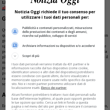
LEGGI ANCHE:
Rovasenda: il biodistretto del riso si
allea con la rete semi rurale
Notizia Oggi richiede il tuo consenso per
utilizzare i tuoi dati personali per:
Gli attrezzi del mestiere
Pubblicità e contenuti personalizzati, misurazione
Quest’ultimo ha portato con sé tanti oggetti che usa
delle prestazioni dei contenuti e degli annunci,
quotidianamente nel suo lavoro, da mostrare ai bambini: un
ricerche sul pubblico, sviluppo di servizi
grande cartellone che illustrava la gerarchia della loro
specie, una teca didattica, l’abbigliamento di un apicoltore
Archiviare informazioni su dispositivo e/o accedervi
per bambino, alcuni vasetti di miele. Ha parlato alla piccola
Scopri di più
platea attenta spiegando come e perché le api producono il
miele, come si cibano, come vivono.. Il signor Ruggero ha
I tuoi dati personali verranno trattati da 431 partner e le
poi svelato una meravigliosa teca didattica,
informazioni raccolte dal tuo dispositivo (come cookie,
identificatori univoci e altri dati del dispositivo) potrebbero
precedentemente coperta da un telaio di legno,
essere condivise con questi ultimi, da loro visualizzate e
rappresentante una piccola arnia, e dove si potevano
memorizzate oppure essere usate nello specifico da questo
scorgere, dietro il vetro di protezione, le api.
sito. Noi e i nostri partner potremmo utilizzare dati di
localizzazione esatti.
Elenco dei partner
.
Api al lavoro
Alcuni fornitori potrebbero trattare i tuoi dati personali sulla
base dell'interesse legittimo, al quale puoi opporti gestendo
le tue opzioni qui sotto. Cerca un link in fondo a questa
Era tutto un brulicare di api operaie, sempre in movimento,
pagina o nel menu del sito per gestire o revocare il consenso