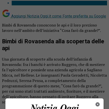
Aggiungi Notizia Oggi.it come
Fonte preferita su Google
Bimbi di Rovasenda conoscono le api e il loro prezioso
lavoro nell’ambito dell’iniziativa “Cosa farò da grande?”.
Bimbi di Rovasenda alla scoperta delle
api
Una giornata di scoperte alla scuola dell’infanzia di
Rovasenda: fra i banchi è arrivato Ruggero, che di mestiere
fa l’apicoltore e possiede una azienda agricola a Sagliano
Micca, nel Biellese. Le insegnanti Paola Gerodetti, Nicoletta
Pedruzzi, Serena Pensa, a completamento della
programmazione di questo mese, “Cosa farò da grande?”,
per cui sono stati trattati ambiente, fioriture, e il mestiere
dell’apicoltore, hanno pensato di invitare Ruggero alla
scuola dell’infanzia a raccontare il mondo delle api.