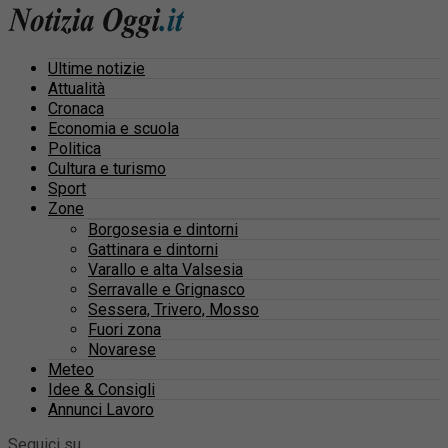
Ultime notizie
Attualità
Cronaca
Economia e scuola
Politica
Cultura e turismo
Sport
Zone
Borgosesia e dintorni
Gattinara e dintorni
Varallo e alta Valsesia
Serravalle e Grignasco
Sessera, Trivero, Mosso
Fuori zona
Novarese
Meteo
Idee & Consigli
Annunci Lavoro
Seguici su