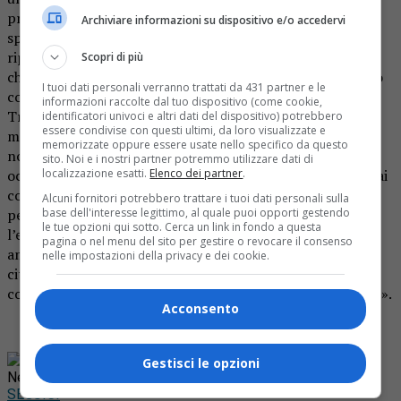
processi decisionali e di mediazione con la popolazione».
Archiviare informazioni su dispositivo e/o accedervi
spiega il consigliere regionale Gianpaolo Andrissi. E
riprende_ «Giovedì scorso si è svolta una riunione a porte
Scopri di più
chiuse e su invito dei proponenti del progetto, dove erano
I tuoi dati personali verranno trattati da 431 partner e le
convocate le amministrazioni comunali contrarie di
informazioni raccolte dal tuo dispositivo (come cookie,
Trivero, Coggiola, Pray e Mosso. Il M5S contesta questo
identificatori univoci e altri dati del dispositivo) potrebbero
essere condivise con questi ultimi, da loro visualizzate e
metodo che non coinvolge la popolazione e ribadiamo il
memorizzate oppure essere usate nello specifico da questo
nostro no a un’opera inutile come già espresso in altre
sito. Noi e i nostri partner potremmo utilizzare dati di
occasioni e anche in consiglio regionale. Ad ogni livello, dai
localizzazione esatti.
Elenco dei partner
.
comuni alla Regione, faremo presenti le nostre forti
Alcuni fornitori potrebbero trattare i tuoi dati personali sulla
perplessità ad un progetto che mette in discussione
base dell'interesse legittimo, al quale puoi opporti gestendo
le tue opzioni qui sotto. Cerca un link in fondo a questa
l’economia locale legata in questi anni al turismo
pagina o nel menu del sito per gestire o revocare il consenso
ambientale. Siamo solidali con i sindaci che insieme ai
nelle impostazioni della privacy e dei cookie.
cittadini e al comitato si oppongono all’offerta di
compensazioni in denaro nel caso l’opera fosse finanziata».
Acconsento
Rimani aggiornato seguendoci su Google
Gestisci le opzioni
News!
SEGUICI