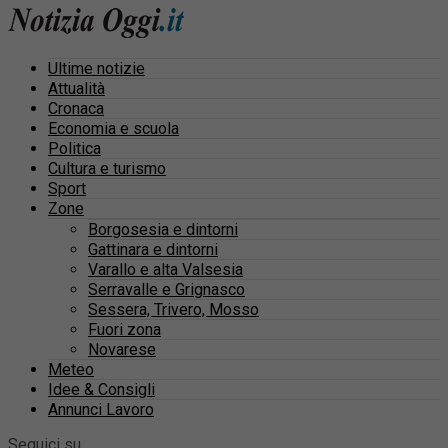
Ultime notizie
Attualità
Cronaca
Economia e scuola
Politica
Cultura e turismo
Sport
Zone
Borgosesia e dintorni
Gattinara e dintorni
Varallo e alta Valsesia
Serravalle e Grignasco
Sessera, Trivero, Mosso
Fuori zona
Novarese
Meteo
Idee & Consigli
Annunci Lavoro
Seguici su