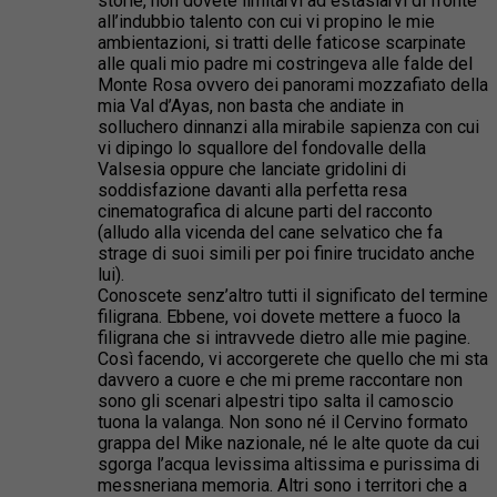
storie, non dovete limitarvi ad estasiarvi di fronte
all’indubbio talento con cui vi propino le mie
ambientazioni, si tratti delle faticose scarpinate
alle quali mio padre mi costringeva alle falde del
Monte Rosa ovvero dei panorami mozzafiato della
mia Val d’Ayas, non basta che andiate in
solluchero dinnanzi alla mirabile sapienza con cui
vi dipingo lo squallore del fondovalle della
Valsesia oppure che lanciate gridolini di
soddisfazione davanti alla perfetta resa
cinematografica di alcune parti del racconto
(alludo alla vicenda del cane selvatico che fa
strage di suoi simili per poi finire trucidato anche
lui).
Conoscete senz’altro tutti il significato del termine
filigrana. Ebbene, voi dovete mettere a fuoco la
filigrana che si intravvede dietro alle mie pagine.
Così facendo, vi accorgerete che quello che mi sta
davvero a cuore e che mi preme raccontare non
sono gli scenari alpestri tipo salta il camoscio
tuona la valanga. Non sono né il Cervino formato
grappa del Mike nazionale, né le alte quote da cui
sgorga l’acqua levissima altissima e purissima di
messneriana memoria. Altri sono i territori che a