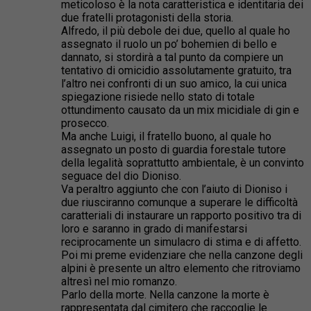
meticoloso è la nota caratteristica e identitaria dei
due fratelli protagonisti della storia.
Alfredo, il più debole dei due, quello al quale ho
assegnato il ruolo un po’ bohemien di bello e
dannato, si stordirà a tal punto da compiere un
tentativo di omicidio assolutamente gratuito, tra
l’altro nei confronti di un suo amico, la cui unica
spiegazione risiede nello stato di totale
ottundimento causato da un mix micidiale di gin e
prosecco.
Ma anche Luigi, il fratello buono, al quale ho
assegnato un posto di guardia forestale tutore
della legalità soprattutto ambientale, è un convinto
seguace del dio Dioniso.
Va peraltro aggiunto che con l’aiuto di Dioniso i
due riusciranno comunque a superare le difficoltà
caratteriali di instaurare un rapporto positivo tra di
loro e saranno in grado di manifestarsi
reciprocamente un simulacro di stima e di affetto.
Poi mi preme evidenziare che nella canzone degli
alpini è presente un altro elemento che ritroviamo
altresì nel mio romanzo.
Parlo della morte. Nella canzone la morte è
rappresentata dal cimitero che raccoglie le