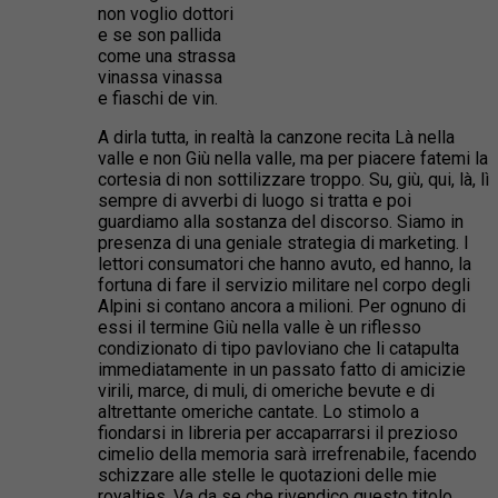
non voglio dottori
e se son pallida
come una strassa
vinassa vinassa
e fiaschi de vin.
A dirla tutta, in realtà la canzone recita Là nella
valle e non Giù nella valle, ma per piacere fatemi la
cortesia di non sottilizzare troppo. Su, giù, qui, là, lì
sempre di avverbi di luogo si tratta e poi
guardiamo alla sostanza del discorso. Siamo in
presenza di una geniale strategia di marketing. I
lettori consumatori che hanno avuto, ed hanno, la
fortuna di fare il servizio militare nel corpo degli
Alpini si contano ancora a milioni. Per ognuno di
essi il termine Giù nella valle è un riflesso
condizionato di tipo pavloviano che li catapulta
immediatamente in un passato fatto di amicizie
virili, marce, di muli, di omeriche bevute e di
altrettante omeriche cantate. Lo stimolo a
fiondarsi in libreria per accaparrarsi il prezioso
cimelio della memoria sarà irrefrenabile, facendo
schizzare alle stelle le quotazioni delle mie
royalties. Va da se che rivendico questo titolo