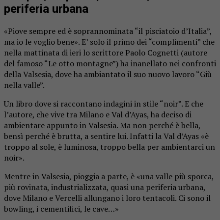
periferia urbana
«Piove sempre ed è soprannominata “il pisciatoio d’Italia”,
ma io le voglio bene». E’ solo il primo dei “complimenti” che
nella mattinata di ieri lo scrittore Paolo Cognetti (autore
del famoso “Le otto montagne”) ha inanellato nei confronti
della Valsesia, dove ha ambiantato il suo nuovo lavoro “Giù
nella valle”.
Un libro dove si raccontano indagini in stile “noir”. E che
l’autore, che vive tra Milano e Val d’Ayas, ha deciso di
ambientare appunto in Valsesia. Ma non perché è bella,
bensì perché è brutta, a sentire lui. Infatti la Val d’Ayas «è
troppo al sole, è luminosa, troppo bella per ambientarci un
noir».
Mentre in Valsesia, pioggia a parte, è «una valle più sporca,
più rovinata, industrializzata, quasi una periferia urbana,
dove Milano e Vercelli allungano i loro tentacoli. Ci sono il
bowling, i cementifici, le cave…»