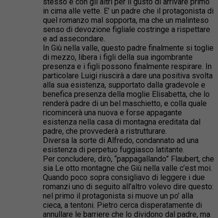
stesso e con gli altri per il gusto di arrivare primo
in cima alle vette. E’ un padre che il protagonista di
quel romanzo mal sopporta, ma che un malinteso
senso di devozione figliale costringe a rispettare
e ad assecondare.
In Giù nella valle, questo padre finalmente si toglie
di mezzo, libera i figli della sua ingombrante
presenza e i figli possono finalmente respirare. In
particolare Luigi riuscirà a dare una positiva svolta
alla sua esistenza, supportato dalla gradevole e
benefica presenza della moglie Elisabetta, che lo
renderà padre di un bel maschietto, e colla quale
ricomincerà una nuova e forse appagante
esistenza nella casa di montagna ereditata dal
padre, che provvederà a ristrutturare.
Diversa la sorte di Alfredo, condannato ad una
esistenza di perpetuo fuggiasco latitante.
Per concludere, dirò, “pappagallando” Flaubert, che
sia Le otto montagne che Giù nella valle c’est moi.
Quando poco sopra consigliavo di leggere i due
romanzi uno di seguito all’altro volevo dire questo:
nel primo il protagonista si muove un po’ alla
cieca, a tentoni. Pietro cerca disperatamente di
annullare le barriere che lo dividono dal padre, ma