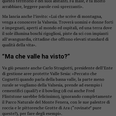
questo territorio e dei suoi abitanti. Fa male, e fa molto
arrabbiare, leggere parole così sprezzanti».
Ma lancia anche l’invito: «Lui che scrive di montagna,
venga a conoscere la Valsesia. Troverà uomini e donne forti
e impegnati, aperti al mondo ed ospitali, ed una terra dove
il sole illumina boschi rigogliosi, piste da sci con impianti
all’avanguardia, cittadine che offrono elevati standard di
qualità della vita».
“Ma che valle ha visto?”
Va giù pesante anche Carlo Stragiotti, presidente dell’Ente
di gestione aree protette Valle Sesia: «Peccato che
Cognetti quando parla della bassa valle, la parte meno
rurale se vogliamo della Valsesia, prende ad esempio i
cementifici (quali?) e il bowling (di cui anche Fred
Flintstone sarebbe felicissimo), ignorando completamente
il Parco Naturale del Monte Fenera, con le sue palestre di
roccia e le pittoresche Grotte di Ara (“rovinate” pure
queste?), per fare degli esempi».