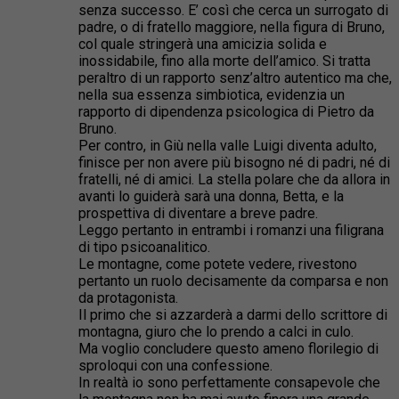
senza successo. E’ così che cerca un surrogato di
padre, o di fratello maggiore, nella figura di Bruno,
col quale stringerà una amicizia solida e
inossidabile, fino alla morte dell’amico. Si tratta
peraltro di un rapporto senz’altro autentico ma che,
nella sua essenza simbiotica, evidenzia un
rapporto di dipendenza psicologica di Pietro da
Bruno.
Per contro, in Giù nella valle Luigi diventa adulto,
finisce per non avere più bisogno né di padri, né di
fratelli, né di amici. La stella polare che da allora in
avanti lo guiderà sarà una donna, Betta, e la
prospettiva di diventare a breve padre.
Leggo pertanto in entrambi i romanzi una filigrana
di tipo psicoanalitico.
Le montagne, come potete vedere, rivestono
pertanto un ruolo decisamente da comparsa e non
da protagonista.
Il primo che si azzarderà a darmi dello scrittore di
montagna, giuro che lo prendo a calci in culo.
Ma voglio concludere questo ameno florilegio di
sproloqui con una confessione.
In realtà io sono perfettamente consapevole che