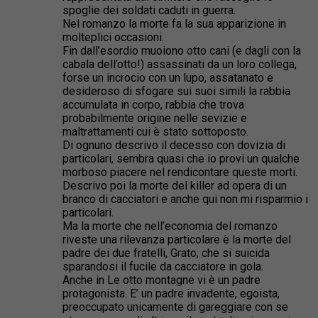
spoglie dei soldati caduti in guerra.
Nel romanzo la morte fa la sua apparizione in
molteplici occasioni.
Fin dall’esordio muoiono otto cani (e dagli con la
cabala dell’otto!) assassinati da un loro collega,
forse un incrocio con un lupo, assatanato e
desideroso di sfogare sui suoi simili la rabbia
accumulata in corpo, rabbia che trova
probabilmente origine nelle sevizie e
maltrattamenti cui è stato sottoposto.
Di ognuno descrivo il decesso con dovizia di
particolari, sembra quasi che io provi un qualche
morboso piacere nel rendicontare queste morti.
Descrivo poi la morte del killer ad opera di un
branco di cacciatori e anche qui non mi risparmio i
particolari.
Ma la morte che nell’economia del romanzo
riveste una rilevanza particolare è la morte del
padre dei due fratelli, Grato, che si suicida
sparandosi il fucile da cacciatore in gola.
Anche in Le otto montagne vi è un padre
protagonista. E’ un padre invadente, egoista,
preoccupato unicamente di gareggiare con se