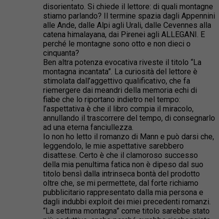
disorientato. Si chiede il lettore: di quali montagne
stiamo parlando? Il termine spazia dagli Appennini
alle Ande, dalle Alpi agli Urali, dalle Cevennes alla
catena himalayana, dai Pirenei agli ALLEGANI. E
perché le montagne sono otto e non dieci o
cinquanta?
Ben altra potenza evocativa riveste il titolo “La
montagna incantata”. La curiosità del lettore è
stimolata dall’aggettivo qualificativo, che fa
riemergere dai meandri della memoria echi di
fiabe che lo riportano indietro nel tempo:
l’aspettativa è che il libro compia il miracolo,
annullando il trascorrere del tempo, di consegnarlo
ad una eterna fanciullezza.
Io non ho letto il romanzo di Mann e può darsi che,
leggendolo, le mie aspettative sarebbero
disattese. Certo è che il clamoroso successo
della mia penultima fatica non è dipeso dal suo
titolo bensì dalla intrinseca bontà del prodotto
oltre che, se mi permettete, dal forte richiamo
pubblicitario rappresentato dalla mia persona e
dagli indubbi exploit dei miei precedenti romanzi.
“La settima montagna” come titolo sarebbe stato