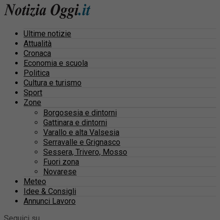
Ultime notizie
Attualità
Cronaca
Economia e scuola
Politica
Cultura e turismo
Sport
Zone
Borgosesia e dintorni
Gattinara e dintorni
Varallo e alta Valsesia
Serravalle e Grignasco
Sessera, Trivero, Mosso
Fuori zona
Novarese
Meteo
Idee & Consigli
Annunci Lavoro
Seguici su