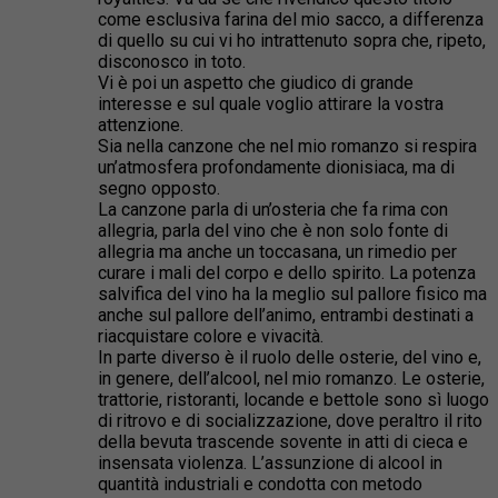
come esclusiva farina del mio sacco, a differenza
di quello su cui vi ho intrattenuto sopra che, ripeto,
disconosco in toto.
Vi è poi un aspetto che giudico di grande
interesse e sul quale voglio attirare la vostra
attenzione.
Sia nella canzone che nel mio romanzo si respira
un’atmosfera profondamente dionisiaca, ma di
segno opposto.
La canzone parla di un’osteria che fa rima con
allegria, parla del vino che è non solo fonte di
allegria ma anche un toccasana, un rimedio per
curare i mali del corpo e dello spirito. La potenza
salvifica del vino ha la meglio sul pallore fisico ma
anche sul pallore dell’animo, entrambi destinati a
riacquistare colore e vivacità.
In parte diverso è il ruolo delle osterie, del vino e,
in genere, dell’alcool, nel mio romanzo. Le osterie,
trattorie, ristoranti, locande e bettole sono sì luogo
di ritrovo e di socializzazione, dove peraltro il rito
della bevuta trascende sovente in atti di cieca e
insensata violenza. L’assunzione di alcool in
quantità industriali e condotta con metodo