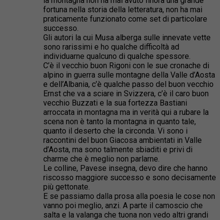
la montagna non ha mai avuto finora una grande
fortuna nella storia della letteratura, non ha mai
praticamente funzionato come set di particolare
successo.
Gli autori la cui Musa alberga sulle innevate vette
sono rarissimi e ho qualche difficoltà ad
individuarne qualcuno di qualche spessore.
C’è il vecchio buon Rigoni con le sue cronache di
alpino in guerra sulle montagne della Valle d’Aosta
e dell’Albania, c’è qualche passo del buon vecchio
Ernst che va a sciare in Svizzera, c’è il caro buon
vecchio Buzzati e la sua fortezza Bastiani
arroccata in montagna ma in verità qui a rubare la
scena non è tanto la montagna in quanto tale,
quanto il deserto che la circonda. Vi sono i
raccontini del buon Giacosa ambientati in Valle
d’Aosta, ma sono talmente sbiaditi e privi di
charme che è meglio non parlarne.
Le colline, Pavese insegna, devo dire che hanno
riscosso maggiore successo e sono decisamente
più gettonate.
E se passiamo dalla prosa alla poesia le cose non
vanno poi meglio, anzi. A parte il camoscio che
salta e la valanga che tuona non vedo altri grandi