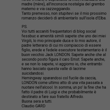
madre (mère), all’inconscia nostalgia del grembo
materno e via cazzeggiando.
Tanto premesso, non stupitevi se il mio prossimo
romanzo deciderò di ambientarlo sull’isola d’Elba.
P.S.
Voi tutti accaniti frequentatori di blog social
fessbuc e amenità simili sapete che uno dei miei
Virgili, lo mio principale duca e lo mio autore, il
padre letterario di cui mi compiaccio di essere
figlio, erede e fedele esecutore testamentario è il
buon vecchio Jack LONDON. Sapete anche che al
secondo posto figura il caro Ernst. Sapete anche,
e se non lo sapete, vi aggiorno io, che entrambi
hanno lasciato questa valle di lacrime
suicidandosi.
Hemingway sparandosi col fucile da caccia,
LONDON come ultimo atto di una vita passata a
nuotare nell’alcool. In somma, un po’ la fine che ha
fatto il padre di Luigi e che probabilmente è
destinato a fare suo fratello Alfredo.
Buona sera a tutti.
Claudio GARD