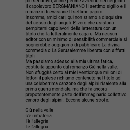
più seduttivo, anche perché avrebbe riecheggiato
il capolavoro BERGMANIANO Il settimo sigillo e il
romanzo di evasione Il settimo papiro.
Insomma, amici cari, qui non stiamo a disquisire
del sesso degli angeli. E’ vero che esistono
sempiterni capolavori della letteratura con un
titolo che fa letteralmente cagare. Ma nessun
editor con un minimo di sensibilità commerciale si
sognerebbe oggigiorno di pubblicare La divina
commedia o La Gerusalemme liberata con siffatti
titoli.
Ma passiamo adesso alla mia ultima fatica,
costituita appunto dal romanzo Giù nella valle.
Non sfuggirà certo ai miei venticinque milioni di
lettori il palese richiamo contenuto nel titolo ad
una celeberrima canzone degli alpini risalente alla
prima guerra mondiale, ma che fa ancora
prepotentemente parte dell’immaginario collettivo
canoro degli alpini . Eccone alcune strofe:
Giù nella valle
c’è un’osteria
l’è l’allegria
l’è l’allegria