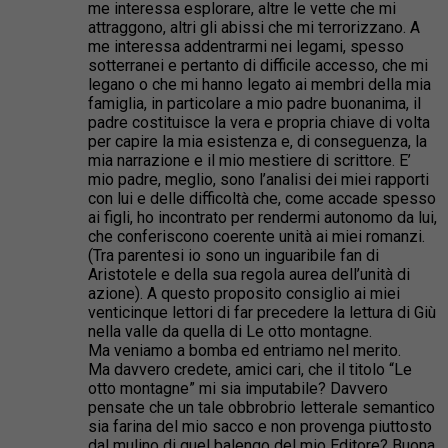
me interessa esplorare, altre le vette che mi
attraggono, altri gli abissi che mi terrorizzano. A
me interessa addentrarmi nei legami, spesso
sotterranei e pertanto di difficile accesso, che mi
legano o che mi hanno legato ai membri della mia
famiglia, in particolare a mio padre buonanima, il
padre costituisce la vera e propria chiave di volta
per capire la mia esistenza e, di conseguenza, la
mia narrazione e il mio mestiere di scrittore. E’
mio padre, meglio, sono l’analisi dei miei rapporti
con lui e delle difficoltà che, come accade spesso
ai figli, ho incontrato per rendermi autonomo da lui,
che conferiscono coerente unità ai miei romanzi.
(Tra parentesi io sono un inguaribile fan di
Aristotele e della sua regola aurea dell’unità di
azione). A questo proposito consiglio ai miei
venticinque lettori di far precedere la lettura di Giù
nella valle da quella di Le otto montagne.
Ma veniamo a bomba ed entriamo nel merito.
Ma davvero credete, amici cari, che il titolo “Le
otto montagne” mi sia imputabile? Davvero
pensate che un tale obbrobrio letterale semantico
sia farina del mio sacco e non provenga piuttosto
dal mulino di quel balengo del mio Editore? Buona