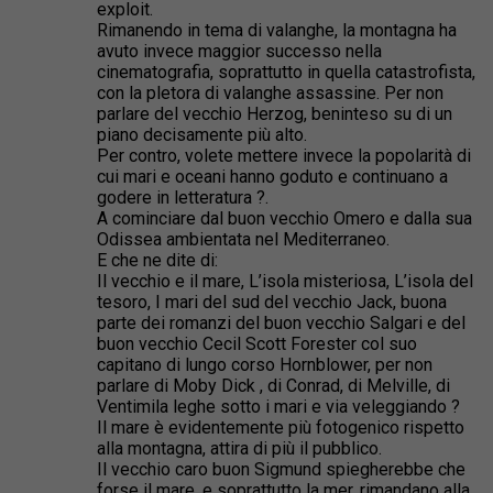
exploit.
Rimanendo in tema di valanghe, la montagna ha
avuto invece maggior successo nella
cinematografia, soprattutto in quella catastrofista,
con la pletora di valanghe assassine. Per non
parlare del vecchio Herzog, beninteso su di un
piano decisamente più alto.
Per contro, volete mettere invece la popolarità di
cui mari e oceani hanno goduto e continuano a
godere in letteratura ?.
A cominciare dal buon vecchio Omero e dalla sua
Odissea ambientata nel Mediterraneo.
E che ne dite di:
Il vecchio e il mare, L’isola misteriosa, L’isola del
tesoro, I mari del sud del vecchio Jack, buona
parte dei romanzi del buon vecchio Salgari e del
buon vecchio Cecil Scott Forester col suo
capitano di lungo corso Hornblower, per non
parlare di Moby Dick , di Conrad, di Melville, di
Ventimila leghe sotto i mari e via veleggiando ?
Il mare è evidentemente più fotogenico rispetto
alla montagna, attira di più il pubblico.
Il vecchio caro buon Sigmund spiegherebbe che
forse il mare, e soprattutto la mer, rimandano alla