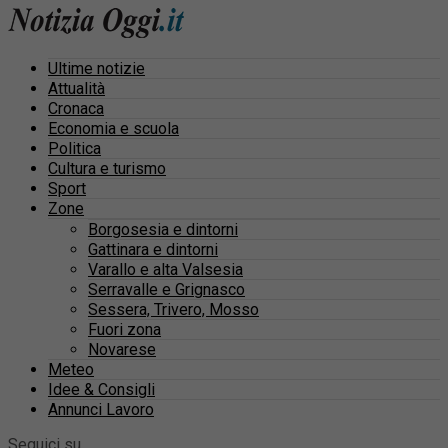
Ultime notizie
Attualità
Cronaca
Economia e scuola
Politica
Cultura e turismo
Sport
Zone
Borgosesia e dintorni
Gattinara e dintorni
Varallo e alta Valsesia
Serravalle e Grignasco
Sessera, Trivero, Mosso
Fuori zona
Novarese
Meteo
Idee & Consigli
Annunci Lavoro
Seguici su