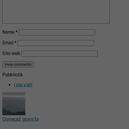
Nome
*
Email
*
Sito web
Pubblicità
I più visti
Cronaca
2 giorni fa