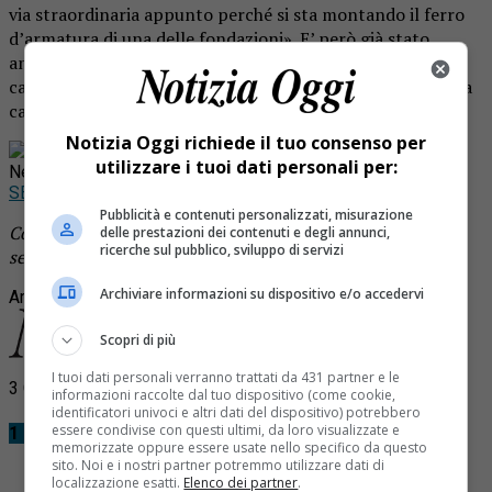
via straordinaria appunto perché si sta montando il ferro
d’armatura di una delle fondazioni». E’ però già stato
annunciato da Anas che nelle prossime domeniche il
cantiere sarà fermo per consentire agli operai di tornare a
casa dalle loro famiglie.
Notizia Oggi richiede il tuo consenso per
Rimani aggiornato seguendoci su Google
utilizzare i tuoi dati personali per:
News!
SEGUICI
Pubblicità e contenuti personalizzati, misurazione
Continua a leggere le notizie di
Notizia Oggi Borgosesia
e
delle prestazioni dei contenuti e degli annunci,
ricerche sul pubblico, sviluppo di servizi
segui la nostra
pagina Facebook
Archiviare informazioni su dispositivo e/o accedervi
Argomenti correlati:
ponte
romagnano
Scopri di più
I tuoi dati personali verranno trattati da 431 partner e le
3 Commenti
informazioni raccolte dal tuo dispositivo (come cookie,
identificatori univoci e altri dati del dispositivo) potrebbero
essere condivise con questi ultimi, da loro visualizzate e
1 Commento
memorizzate oppure essere usate nello specifico da questo
sito. Noi e i nostri partner potremmo utilizzare dati di
localizzazione esatti.
Elenco dei partner
.