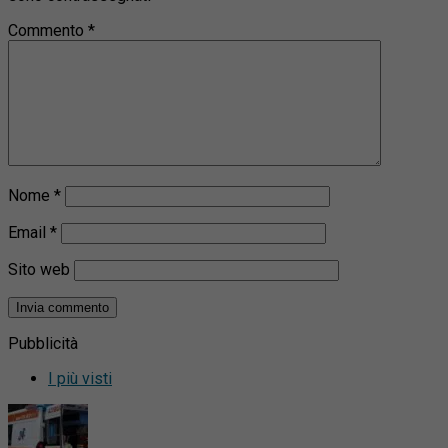
Commento
*
Nome
*
Email
*
Sito web
Pubblicità
I più visti