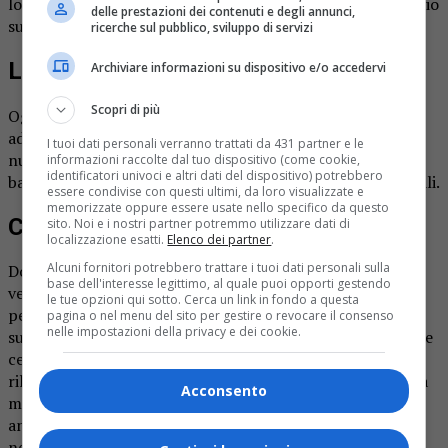
localmente persistenti. Il cielo si manterrà quindi più grigio
delle prestazioni dei contenuti e degli annunci,
sulle pianure e sereno o soleggiato in alta montagna.
ricerche sul pubblico, sviluppo di servizi
La giornata odierna
Archiviare informazioni su dispositivo e/o accedervi
Scopri di più
Oggi cielo sereno o poco nuvoloso sulle Alpi, qualche
addensamento sull’Appennino al mattino, parzialmente
I tuoi dati personali verranno trattati da 431 partner e le
nuvoloso in pianura con foschie, nebbie anche fitte e nubi
informazioni raccolte dal tuo dispositivo (come cookie,
identificatori univoci e altri dati del dispositivo) potrebbero
basse. Nebbie più dense e persistenti sulle pianure orientali.
essere condivise con questi ultimi, da loro visualizzate e
memorizzate oppure essere usate nello specifico da questo
Come sarà il weekend
sito. Noi e i nostri partner potremmo utilizzare dati di
localizzazione esatti.
Elenco dei partner
.
Alcuni fornitori potrebbero trattare i tuoi dati personali sulla
Domani, sabato 30 novembre, al mattino cielo sereno o
base dell'interesse legittimo, al quale puoi opporti gestendo
velato sulle Alpi, parzialmente nuvoloso sulla fascia
le tue opzioni qui sotto. Cerca un link in fondo a questa
pedemontana occidentale e settentrionale e
pagina o nel menu del sito per gestire o revocare il consenso
nelle impostazioni della privacy e dei cookie.
sull’Appennino, foschie e nebbie anche dense sulle pianure
centro-orientali. Al pomeriggio aumenta la nuvolosità sui
rilievi occidentali e settentrionali con l’eccezione dell’alta
Acconsento
montagna, dove prevale
ancora il sereno; poco nuvoloso altrove. Nuove foschie e
nebbie dalla sera.