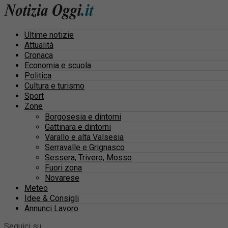
Ultime notizie
Attualità
Cronaca
Economia e scuola
Politica
Cultura e turismo
Sport
Zone
Borgosesia e dintorni
Gattinara e dintorni
Varallo e alta Valsesia
Serravalle e Grignasco
Sessera, Trivero, Mosso
Fuori zona
Novarese
Meteo
Idee & Consigli
Annunci Lavoro
Seguici su